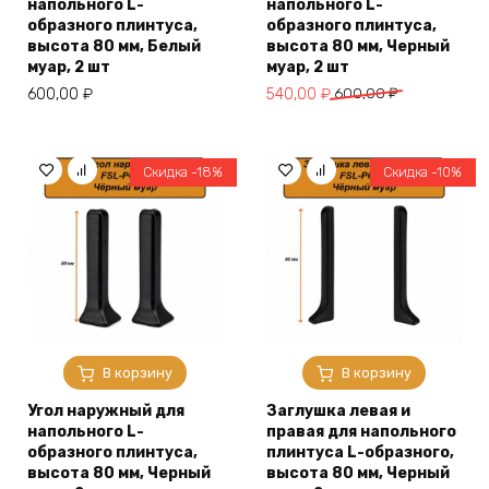
напольного L-
напольного L-
образного плинтуса,
образного плинтуса,
высота 80 мм, Белый
высота 80 мм, Черный
муар, 2 шт
муар, 2 шт
Первоначальная
Текущая
600,00
₽
540,00
₽
600,00
₽
цена
цена:
составляла
540,00 ₽.
600,00 ₽.
Скидка -18%
Скидка -10%
В корзину
В корзину
Угол наружный для
Заглушка левая и
напольного L-
правая для напольного
образного плинтуса,
плинтуса L-образного,
высота 80 мм, Черный
высота 80 мм, Черный