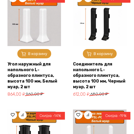
В корзину
В корзину
Угол наружный для
Соединитель для
напольного L-
напольного L-
образного плинтуса,
образного плинтуса,
высота 100 мм, Белый
высота 100 мм, Черный
муар, 2 шт
муар, 2 шт
Первоначальная
Текущая
Первоначальная
Текущая
864,00
₽
960,00
₽
612,00
₽
680,00
₽
цена
цена:
цена
цена:
составляла
864,00 ₽.
составляла
612,00 ₽.
960,00 ₽.
680,00 ₽.
Скидка -14%
Скидка -19%