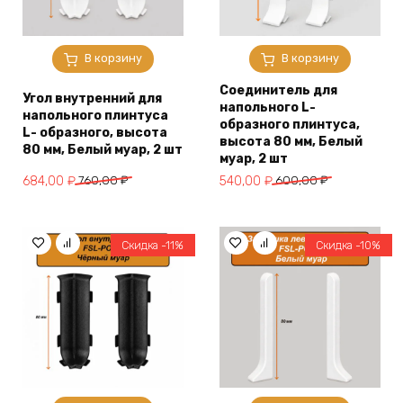
В корзину
В корзину
Соединитель для
Угол внутренний для
напольного L-
напольного плинтуса
образного плинтуса,
L- образного, высота
высота 80 мм, Белый
80 мм, Белый муар, 2 шт
муар, 2 шт
Первоначальная
Текущая
Первоначальная
Текущая
684,00
₽
760,00
₽
540,00
₽
600,00
₽
цена
цена:
цена
цена:
составляла
684,00 ₽.
составляла
540,00 ₽.
760,00 ₽.
600,00 ₽.
Скидка -11%
Скидка -10%