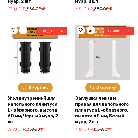
муар, 2 шт
муар, 2 шт
Первоначальная
Текущая
Первоначальная
Текущая
720,00
₽
880,00
₽
792,00
₽
880,00
₽
цена
цена:
цена
цена:
составляла
720,00 ₽.
составляла
792,00 ₽.
880,00 ₽.
880,00 ₽.
Скидка -10%
Скидка -10%
В корзину
В корзину
Угол внутренний для
Заглушка левая и
напольного плинтуса
правая для напольного
L- образного, высота
плинтуса L-образного,
60 мм, Черный муар, 2
высота 60 мм, Белый
шт
муар, 2 шт
Первоначальная
Текущая
Первоначальная
Текущая
782,00
₽
869,00
₽
782,00
₽
869,00
₽
цена
цена:
цена
цена: