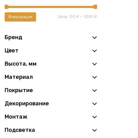
Минимальная
Максимальная
Цена:
100 ₽
—
5300 ₽
Фильтрация
цена
цена
Бренд
Цвет
Высота, мм
Материал
Покрытие
Декорирование
Монтаж
Подсветка