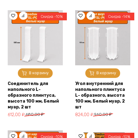
цена
цена:
цена
цена:
составляла
864,00 ₽.
составляла
841,00 ₽.
960,00 ₽.
1040,00 ₽.
Скидка -10%
Скидка -14%
В корзину
В корзину
Соединитель для
Угол внутренний для
напольного L-
напольного плинтуса
образного плинтуса,
L- образного, высота
высота 100 мм, Белый
100 мм, Белый муар, 2
муар, 2 шт
шт
Первоначальная
Текущая
Первоначальная
Текущая
612,00
₽
680,00
₽
824,00
₽
960,00
₽
цена
цена:
цена
цена:
составляла
612,00 ₽.
составляла
824,00 ₽.
680,00 ₽.
960,00 ₽.
Скидка -10%
Скидка -10%