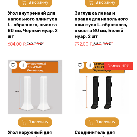
В корзину
В корзину
Угол внутренний для
Заглушка левая и
напольного плинтуса
правая для напольного
L- образного, высота
плинтуса L-образного,
80 мм, Черный муар, 2
высота 80 мм, Белый
шт
муар, 2 шт
Первоначальная
Текущая
Первоначальная
Текущая
684,00
₽
769,00
₽
792,00
₽
880,00
₽
цена
цена:
цена
цена:
составляла
684,00 ₽.
составляла
792,00 ₽.
769,00 ₽.
880,00 ₽.
Скидка -10%
В корзину
В корзину
Угол наружный для
Соединитель для