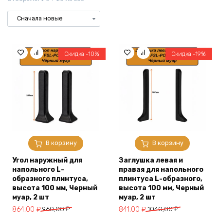
Скидка -10%
Скидка -19%
В корзину
В корзину
Угол наружный для
Заглушка левая и
напольного L-
правая для напольного
образного плинтуса,
плинтуса L-образного,
высота 100 мм, Черный
высота 100 мм, Черный
муар, 2 шт
муар, 2 шт
Первоначальная
Текущая
Первоначальная
Текущая
864,00
₽
960,00
₽
841,00
₽
1040,00
₽