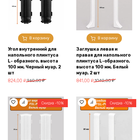
В корзину
В корзину
Угол внутренний для
Заглушка левая и
напольного плинтуса
правая для напольного
L- образного, высота
плинтуса L-образного,
100 мм, Черный муар, 2
высота 100 мм, Белый
шт
муар, 2 шт
Первоначальная
Текущая
Первоначальная
Текущая
824,00
₽
960,00
₽
841,00
₽
1040,00
₽
цена
цена:
цена
цена:
составляла
824,00 ₽.
составляла
841,00 ₽.
960,00 ₽.
1040,00 ₽.
Скидка -10%
Скидка -10%