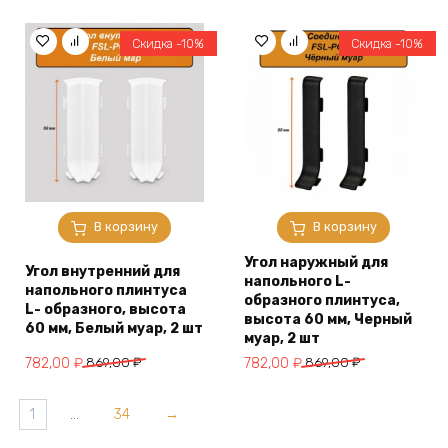
составляла
782,00 ₽.
составляла
782,00 ₽.
869,00 ₽.
869,00 ₽.
Скидка -10%
Скидка -10%
В корзину
В корзину
Угол наружный для
Угол внутренний для
напольного L-
напольного плинтуса
образного плинтуса,
L- образного, высота
высота 60 мм, Черный
60 мм, Белый муар, 2 шт
муар, 2 шт
Первоначальная
Текущая
Первоначальная
Текущая
782,00
₽
869,00
₽
782,00
₽
869,00
₽
цена
цена:
цена
цена:
составляла
782,00 ₽.
составляла
782,00 ₽.
1
…
34
→
869,00 ₽.
869,00 ₽.