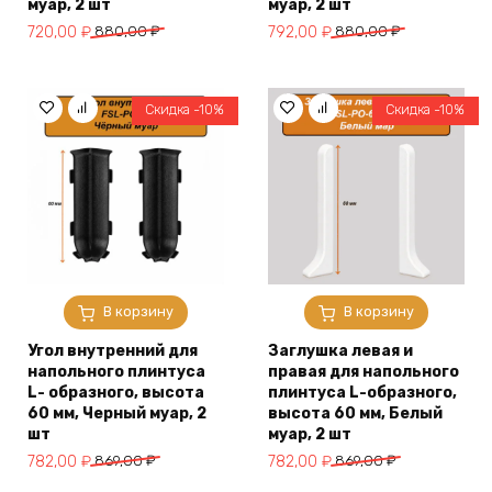
муар, 2 шт
муар, 2 шт
Первоначальная
Текущая
Первоначальная
Текущая
720,00
₽
880,00
₽
792,00
₽
880,00
₽
цена
цена:
цена
цена:
составляла
720,00 ₽.
составляла
792,00 ₽.
880,00 ₽.
880,00 ₽.
Скидка -10%
Скидка -10%
В корзину
В корзину
Угол внутренний для
Заглушка левая и
напольного плинтуса
правая для напольного
L- образного, высота
плинтуса L-образного,
60 мм, Черный муар, 2
высота 60 мм, Белый
шт
муар, 2 шт
Первоначальная
Текущая
Первоначальная
Текущая
782,00
₽
869,00
₽
782,00
₽
869,00
₽
цена
цена:
цена
цена: