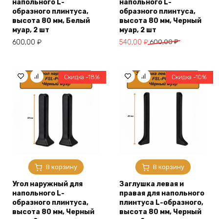
напольного L-
напольного L-
образного плинтуса,
образного плинтуса,
высота 80 мм, Белый
высота 80 мм, Черный
муар, 2 шт
муар, 2 шт
Первоначальная
Текущая
600,00
₽
540,00
₽
600,00
₽
цена
цена:
составляла
540,00 ₽.
600,00 ₽.
Скидка -18%
Скидка -10%
В корзину
В корзину
Угол наружный для
Заглушка левая и
напольного L-
правая для напольного
образного плинтуса,
плинтуса L-образного,
высота 80 мм, Черный
высота 80 мм, Черный