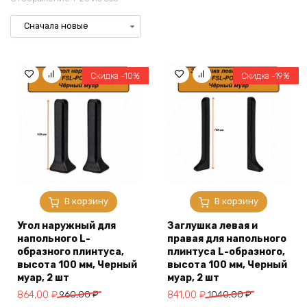
Скидка -10%
Скидка -19%
В корзину
В корзину
Угол наружный для
Заглушка левая и
напольного L-
правая для напольного
образного плинтуса,
плинтуса L-образного,
высота 100 мм, Черный
высота 100 мм, Черный
муар, 2 шт
муар, 2 шт
Первоначальная
Текущая
Первоначальная
Текущая
864,00
₽
960,00
₽
841,00
₽
1040,00
₽