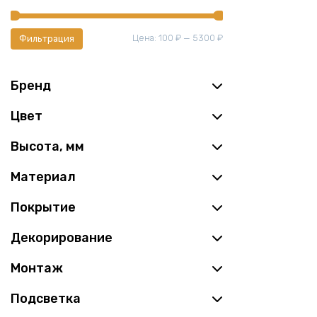
Минимальная
Максимальная
Цена:
100 ₽
—
5300 ₽
Фильтрация
цена
цена
Бренд
Цвет
Высота, мм
Материал
Покрытие
Декорирование
Монтаж
Подсветка