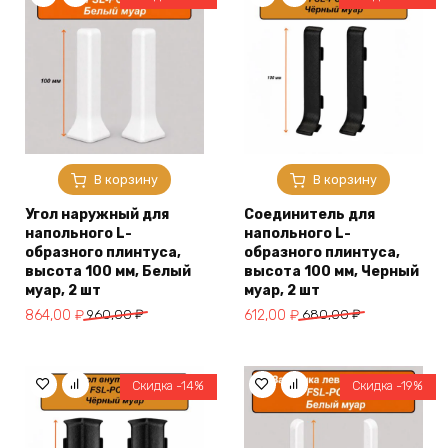
В корзину
В корзину
Угол наружный для
Соединитель для
напольного L-
напольного L-
образного плинтуса,
образного плинтуса,
высота 100 мм, Белый
высота 100 мм, Черный
муар, 2 шт
муар, 2 шт
Первоначальная
Текущая
Первоначальная
Текущая
864,00
₽
960,00
₽
612,00
₽
680,00
₽
цена
цена:
цена
цена:
составляла
864,00 ₽.
составляла
612,00 ₽.
960,00 ₽.
680,00 ₽.
Скидка -14%
Скидка -19%