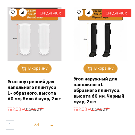
составляла
782,00 ₽.
составляла
782,00 ₽.
869,00 ₽.
869,00 ₽.
Скидка -10%
Скидка -10%
В корзину
В корзину
Угол наружный для
Угол внутренний для
напольного L-
напольного плинтуса
образного плинтуса,
L- образного, высота
высота 60 мм, Черный
60 мм, Белый муар, 2 шт
муар, 2 шт
Первоначальная
Текущая
Первоначальная
Текущая
782,00
₽
869,00
₽
782,00
₽
869,00
₽
цена
цена:
цена
цена:
составляла
782,00 ₽.
составляла
782,00 ₽.
1
…
34
→
869,00 ₽.
869,00 ₽.