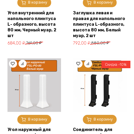
В корзину
В корзину
Угол внутренний для
Заглушка левая и
напольного плинтуса
правая для напольного
L- образного, высота
плинтуса L-образного,
80 мм, Черный муар, 2
высота 80 мм, Белый
шт
муар, 2 шт
Первоначальная
Текущая
Первоначальная
Текущая
684,00
₽
769,00
₽
792,00
₽
880,00
₽
цена
цена:
цена
цена:
составляла
684,00 ₽.
составляла
792,00 ₽.
769,00 ₽.
880,00 ₽.
Скидка -10%
В корзину
В корзину
Угол наружный для
Соединитель для