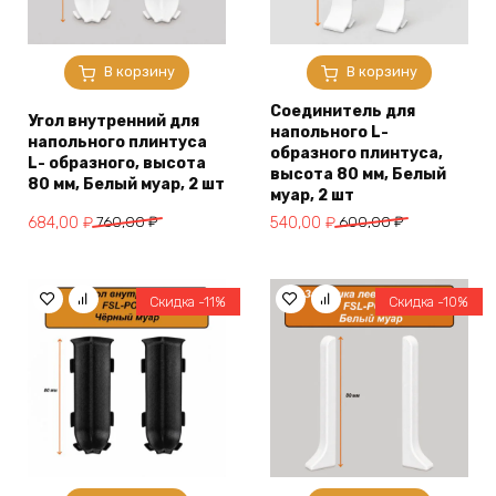
В корзину
В корзину
Соединитель для
Угол внутренний для
напольного L-
напольного плинтуса
образного плинтуса,
L- образного, высота
высота 80 мм, Белый
80 мм, Белый муар, 2 шт
муар, 2 шт
Первоначальная
Текущая
Первоначальная
Текущая
684,00
₽
760,00
₽
540,00
₽
600,00
₽
цена
цена:
цена
цена:
составляла
684,00 ₽.
составляла
540,00 ₽.
760,00 ₽.
600,00 ₽.
Скидка -11%
Скидка -10%