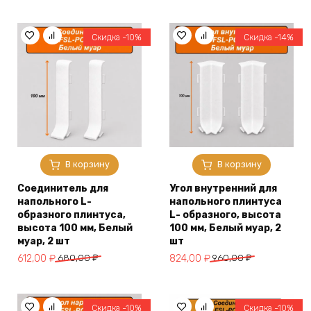
цена
цена:
цена
цена:
составляла
864,00 ₽.
составляла
841,00 ₽.
960,00 ₽.
1040,00 ₽.
Скидка -10%
Скидка -14%
В корзину
В корзину
Соединитель для
Угол внутренний для
напольного L-
напольного плинтуса
образного плинтуса,
L- образного, высота
высота 100 мм, Белый
100 мм, Белый муар, 2
муар, 2 шт
шт
Первоначальная
Текущая
Первоначальная
Текущая
612,00
₽
680,00
₽
824,00
₽
960,00
₽
цена
цена:
цена
цена:
составляла
612,00 ₽.
составляла
824,00 ₽.
680,00 ₽.
960,00 ₽.
Скидка -10%
Скидка -10%