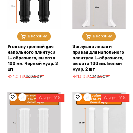
В корзину
В корзину
Угол внутренний для
Заглушка левая и
напольного плинтуса
правая для напольного
L- образного, высота
плинтуса L-образного,
100 мм, Черный муар, 2
высота 100 мм, Белый
шт
муар, 2 шт
Первоначальная
Текущая
Первоначальная
Текущая
824,00
₽
960,00
₽
841,00
₽
1040,00
₽
цена
цена:
цена
цена:
составляла
824,00 ₽.
составляла
841,00 ₽.
960,00 ₽.
1040,00 ₽.
Скидка -10%
Скидка -10%