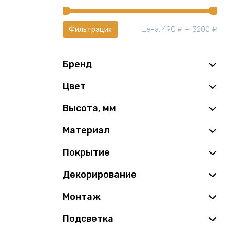
Мин
Мак
Цена:
490 ₽
—
3200 ₽
Фильтрация
це
це
Бренд
Цвет
Высота, мм
Материал
Покрытие
Декорирование
Монтаж
Подсветка