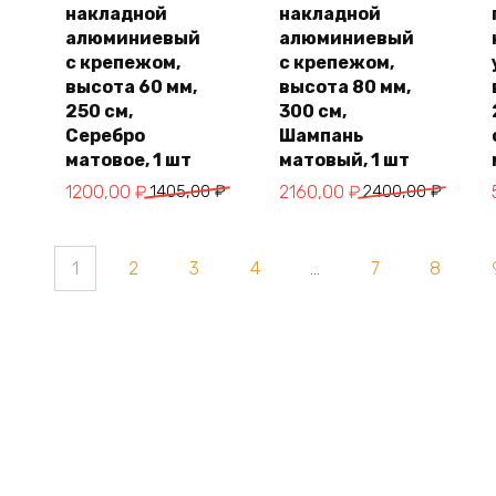
накладной
накладной
В
В
корзину
корзину
алюминиевый
алюминиевый
с крепежом,
с крепежом,
высота 60 мм,
высота 80 мм,
250 см,
300 см,
Серебро
Шампань
матовое, 1 шт
матовый, 1 шт
Первоначальная
Текущая
Первоначальная
Текущая
1200,00
₽
1405,00
₽
2160,00
₽
2400,00
₽
цена
цена:
цена
цена:
составляла
1200,00 ₽.
составляла
2160,00 ₽.
1
2
3
4
…
7
8
1405,00 ₽.
2400,00 ₽.