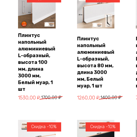
имальная
симальная
на
на
Плинтус
Плинтус
напольный
В
В
напольный
корзину
корзину
алюминиевый
алюминиевый
L-образный,
L-образный,
высота 100
высота 80 мм,
мм, длина
длина 3000
3000 мм,
мм, Белый
Белый муар, 1
муар, 1 шт
шт
Первоначальная
Текущая
Первоначальная
Текущая
1530,00
₽
1700,00
₽
1260,00
₽
1400,00
₽
цена
цена:
цена
цена:
составляла
1530,00 ₽.
составляла
1260,00 ₽.
1700,00 ₽.
1400,00 ₽.
Скидка -10%
Скидка -10%