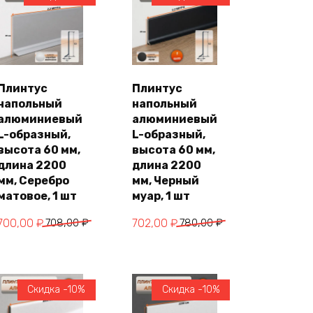
Плинтус
Плинтус
В
В
напольный
напольный
корзину
корзину
алюминиевый
алюминиевый
L-образный,
L-образный,
высота 60 мм,
высота 60 мм,
длина 2200
длина 2200
мм, Серебро
мм, Черный
матовое, 1 шт
муар, 1 шт
Первоначальная
Текущая
Первоначальная
Текущая
700,00
₽
708,00
₽
702,00
₽
780,00
₽
цена
цена:
цена
цена:
составляла
700,00 ₽.
составляла
702,00 ₽.
708,00 ₽.
780,00 ₽.
Скидка -10%
Скидка -10%