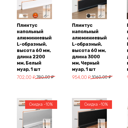
Плинтус
Плинтус
напольный
напольный
В
В
корзину
корзину
алюминиевый
алюминиевый
L-образный,
L-образный,
высота 60 мм,
высота 60 мм,
длина 2200
длина 3000
мм, Белый
мм, Черный
муар, 1 шт
муар, 1 шт
Первоначальная
Текущая
Первоначальная
Текущая
702,00
₽
780,00
₽
954,00
₽
1060,00
₽
цена
цена:
цена
цена:
составляла
702,00 ₽.
составляла
954,00 ₽.
780,00 ₽.
1060,00 ₽.
Скидка -10%
Скидка -10%