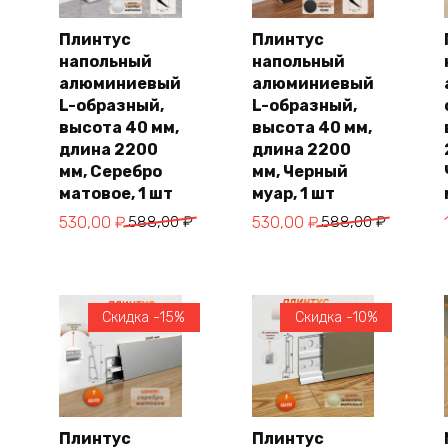
Плинтус
Плинтус
напольный
напольный
В
В
корзину
корзину
алюминиевый
алюминиевый
L-образный,
L-образный,
высота 40 мм,
высота 40 мм,
длина 2200
длина 2200
мм, Серебро
мм, Черный
матовое, 1 шт
муар, 1 шт
Первоначальная
Текущая
Первоначальная
Текущая
530,00
₽
588,00
₽
530,00
₽
588,00
₽
цена
цена:
цена
цена:
составляла
530,00 ₽.
составляла
530,00 ₽.
588,00 ₽.
588,00 ₽.
Скидка -15%
Скидка -10%
Плинтус
Плинтус