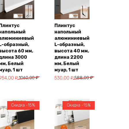
Плинтус
Плинтус
напольный
напольный
В
В
корзину
корзину
алюминиевый
алюминиевый
L-образный,
L-образный,
высота 60 мм,
высота 40 мм,
длина 3000
длина 2200
мм, Белый
мм, Белый
муар, 1 шт
муар, 1 шт
Первоначальная
Текущая
Первоначальная
Текущая
954,00
₽
1060,00
₽
530,00
₽
588,00
₽
цена
цена:
цена
цена:
составляла
954,00 ₽.
составляла
530,00 ₽.
1060,00 ₽.
588,00 ₽.
Скидка -15%
Скидка -15%