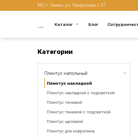
Перейти
МО, г. Химки, ул. Панфилова с.37
к
содержанию
Каталог
Блог
Сотрудничес
Категории
Плинтус напольный
Плинтус накладной
Плинтус накладной с подсветкой
Плинтус теневой
Плинтус теневой с подсветкой
Плинтус щелевой
Плинтус для ковролина