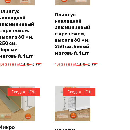
Плинтус
Плинтус
накладной
В
В
накладной
корзину
корзину
алюминиевый
алюминиевый
с крепежом,
с крепежом,
высота 60 мм,
высота 60 мм,
250 см,
250 см, Белый
Чёрный
матовый, 1 шт
матовый, 1 шт
Первоначальная
Текущая
Первоначальная
Текущая
1200,00
₽
1405,00
₽
1200,00
₽
1405,00
₽
цена
цена:
цена
цена:
составляла
1200,00 ₽.
составляла
1200,00 ₽.
1405,00 ₽.
1405,00 ₽.
Скидка -10%
Скидка -10%
Микро