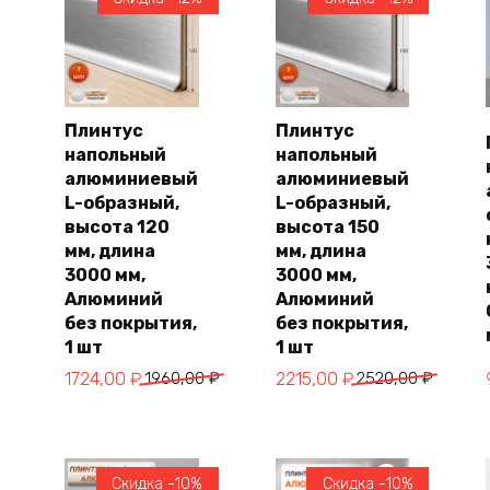
Плинтус
Плинтус
напольный
напольный
В
В
корзину
корзину
алюминиевый
алюминиевый
L-образный,
L-образный,
высота 120
высота 150
мм, длина
мм, длина
3000 мм,
3000 мм,
Алюминий
Алюминий
без покрытия,
без покрытия,
1 шт
1 шт
Первоначальная
Текущая
Первоначальная
Текущая
1724,00
₽
1960,00
₽
2215,00
₽
2520,00
₽
цена
цена:
цена
цена:
составляла
1724,00 ₽.
составляла
2215,00 ₽.
1960,00 ₽.
2520,00 ₽.
Скидка -10%
Скидка -10%