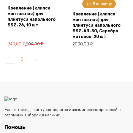
В корзину
Крепление (клипса
монтажная) для
Крепление (клипса
плинтуса напольного
монтажная) для
SSZ-26, 10 шт
плинтуса напольного
SSZ-AR-50, Серебро
матовое, 20 шт
Первоначальная
Текущая
840,00
₽
900,00
₽
2000,00
₽
цена
цена:
составляла
840,00 ₽.
1
2
→
900,00 ₽.
Магазин-склад плинтусов, порогов и алюминиевых профилей с
огромным выбором в наличии
Помощь