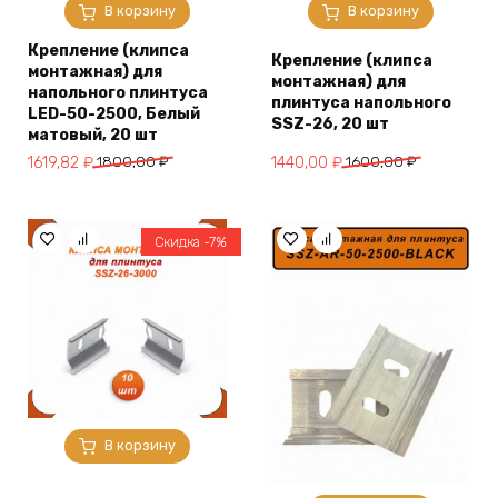
В корзину
В корзину
Крепление (клипса
Крепление (клипса
монтажная) для
монтажная) для
напольного плинтуса
плинтуса напольного
LED-50-2500, Белый
SSZ-26, 20 шт
матовый, 20 шт
Первоначальная
Текущая
Первоначальная
Текущая
1619,82
₽
1800,00
₽
1440,00
₽
1600,00
₽
цена
цена:
цена
цена:
составляла
1619,82 ₽.
составляла
1440,00 ₽.
1800,00 ₽.
1600,00 ₽.
Скидка -7%
В корзину