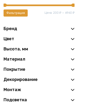
Минимальная
Максимальная
Цена:
200 ₽
—
6960 ₽
Фильтрация
цена
цена
Бренд
Цвет
Высота, мм
Материал
Покрытие
Декорирование
Монтаж
Подсветка