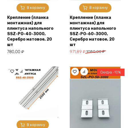
В корзину
В корзину
Крепление (планка
Крепление (планка
монтажная) для
монтажная) для
плинтуса напольного
плинтуса напольного
SSZ-PO-40-3000,
SSZ-PO-60-3000,
Серебро матовое, 20
Серебро матовое, 20
шт
шт
Первоначальная
Текущая
780,00
₽
971,89
₽
1080,00
₽
цена
цена:
составляла
971,89 ₽.
1080,00 ₽.
Скидка -10%
В корзину