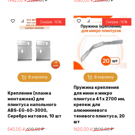
Первоначальная
Текущая
Первоначальная
Текущая
1982,00
₽
2203,00
₽
1080,00
₽
1200,00
₽
цена
цена:
цена
цена:
составляла
1982,00 ₽.
составляла
1080,00 ₽.
2203,00 ₽.
1200,00 ₽.
Скидка -10%
Скидка -10%
В корзину
В корзину
Пружина крепления
Крепление (планка
для мини и микро
монтажная) для
плинтуса 41 х 2700 мм,
плинтуса напольного
крепеж для
ABS-EG-60-3000,
алюминиевого
Серебро матовое, 10 шт
теневого плинтуса, 20
шт
Первоначальная
Текущая
Первоначальная
Текущая
540,00
₽
600,00
₽
1620,00
₽
1800,00
₽