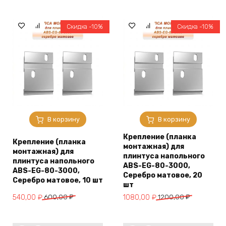
цена
цена:
цена
цена:
составляла
540,00 ₽.
составляла
1620,00 ₽.
600,00 ₽.
1800,00 ₽.
Скидка -10%
Скидка -10%
В корзину
В корзину
Крепление (планка
Крепление (планка
монтажная) для
монтажная) для
плинтуса напольного
плинтуса напольного
ABS-EG-80-3000,
ABS-EG-80-3000,
Серебро матовое, 20
Серебро матовое, 10 шт
шт
Первоначальная
Текущая
Первоначальная
Текущая
540,00
₽
600,00
₽
1080,00
₽
1200,00
₽
цена
цена:
цена
цена:
составляла
540,00 ₽.
составляла
1080,00 ₽.