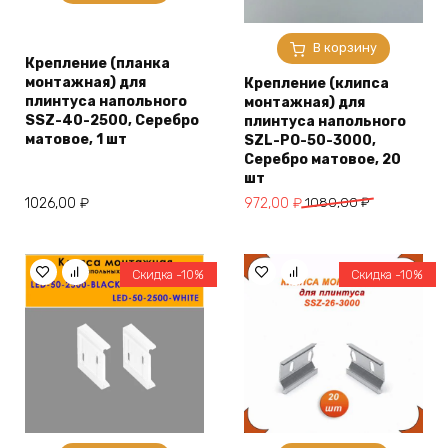
В корзину
Крепление (планка
монтажная) для
Крепление (клипса
плинтуса напольного
монтажная) для
SSZ-40-2500, Серебро
плинтуса напольного
матовое, 1 шт
SZL-PO-50-3000,
Серебро матовое, 20
шт
Первоначальная
Текущая
1026,00
₽
972,00
₽
1080,00
₽
цена
цена:
составляла
972,00 ₽.
1080,00 ₽.
Скидка -10%
Скидка -10%