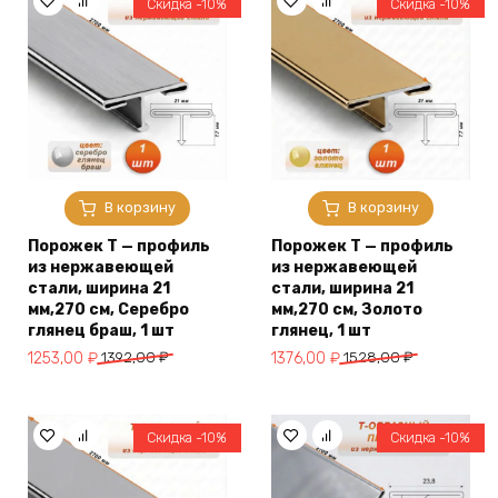
Скидка -10%
Скидка -10%
В корзину
В корзину
Порожек Т — профиль
Порожек Т — профиль
из нержавеющей
из нержавеющей
стали, ширина 21
стали, ширина 21
мм,270 см, Серебро
мм,270 см, Золото
глянец браш, 1 шт
глянец, 1 шт
Первоначальная
Текущая
Первоначальная
Текущая
1253,00
₽
1392,00
₽
1376,00
₽
1528,00
₽
цена
цена:
цена
цена:
составляла
1253,00 ₽.
составляла
1376,00 ₽.
1392,00 ₽.
1528,00 ₽.
Скидка -10%
Скидка -10%