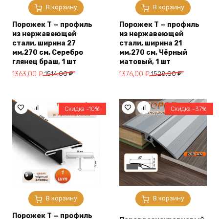
В корзину
В корзину
Порожек Т — профиль
Порожек Т — профиль
из нержавеющей
из нержавеющей
стали, ширина 27
стали, ширина 21
мм,270 см, Серебро
мм,270 см, Чёрный
глянец браш, 1 шт
матовый, 1 шт
Первоначальная
Текущая
Первоначальная
Текущая
1363,00
₽
1514,00
₽
1376,00
₽
1528,00
₽
цена
цена:
цена
цена:
составляла
1363,00 ₽.
составляла
1376,00 ₽.
1514,00 ₽.
1528,00 ₽.
Скидка -10%
Скидка -37%
В корзину
В корзину
Порожек Т — профиль