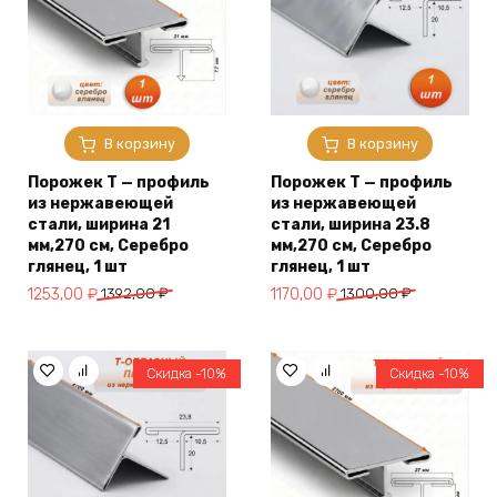
В корзину
В корзину
Порожек Т — профиль
Порожек Т — профиль
из нержавеющей
из нержавеющей
стали, ширина 21
стали, ширина 23.8
мм,270 см, Серебро
мм,270 см, Серебро
глянец, 1 шт
глянец, 1 шт
Первоначальная
Текущая
Первоначальная
Текущая
1253,00
₽
1392,00
₽
1170,00
₽
1300,00
₽
цена
цена:
цена
цена:
составляла
1253,00 ₽.
составляла
1170,00 ₽.
1392,00 ₽.
1300,00 ₽.
Скидка -10%
Скидка -10%