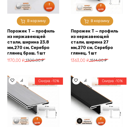
В корзину
В корзину
Порожек Т — профиль
Порожек Т — профиль
из нержавеющей
из нержавеющей
стали, ширина 23.8
стали, ширина 27
мм,270 см, Серебро
мм,270 см, Серебро
глянец браш, 1 шт
глянец, 1 шт
Первоначальная
Текущая
Первоначальная
Текущая
1170,00
₽
1300,00
₽
1363,00
₽
1514,00
₽
цена
цена:
цена
цена:
составляла
1170,00 ₽.
составляла
1363,00 ₽.
1300,00 ₽.
1514,00 ₽.
Скидка -10%
Скидка -10%