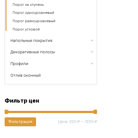
Порог на ступень
Порог одноуровневый
Порог разноуровневый
Порог угловой
Напольные покрытия
Декоративные полосы
Профили
Отлив оконный
Фильтр цен
Минимальная
Максимальная
Цена:
200 ₽
—
7200 ₽
Фильтрация
цена
цена