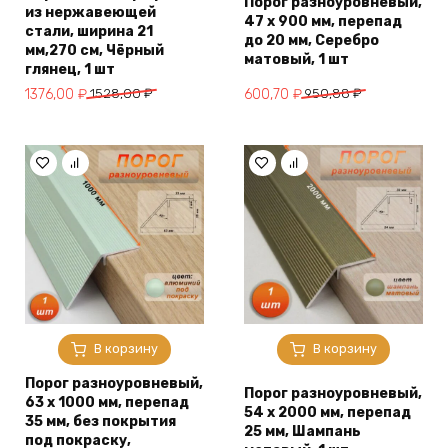
Порог разноуровневый,
из нержавеющей
47 х 900 мм, перепад
стали, ширина 21
до 20 мм, Серебро
мм,270 см, Чёрный
матовый, 1 шт
глянец, 1 шт
Первоначальная
Текущая
Первоначальная
Текущая
1376,00
₽
1528,00
₽
600,70
₽
950,88
₽
цена
цена:
цена
цена:
составляла
1376,00 ₽.
составляла
600,70 ₽.
1528,00 ₽.
950,88 ₽.
В корзину
В корзину
Порог разноуровневый,
Порог разноуровневый,
63 x 1000 мм, перепад
54 x 2000 мм, перепад
35 мм, без покрытия
25 мм, Шампань
под покраску,