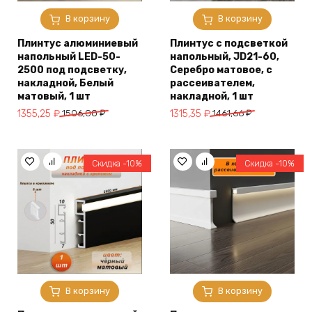
В корзину
В корзину
Плинтус алюминиевый
Плинтус с подсветкой
напольный LED-50-
напольный, JD21-60,
2500 под подсветку,
Серебро матовое, с
накладной, Белый
рассеивателем,
матовый, 1 шт
накладной, 1 шт
Первоначальная
Текущая
Первоначальная
Текущая
1355,25
₽
1506,00
₽
1315,35
₽
1461,66
₽
цена
цена:
цена
цена:
составляла
1355,25 ₽.
составляла
1315,35 ₽.
1506,00 ₽.
1461,66 ₽.
Скидка -10%
Скидка -10%
В корзину
В корзину