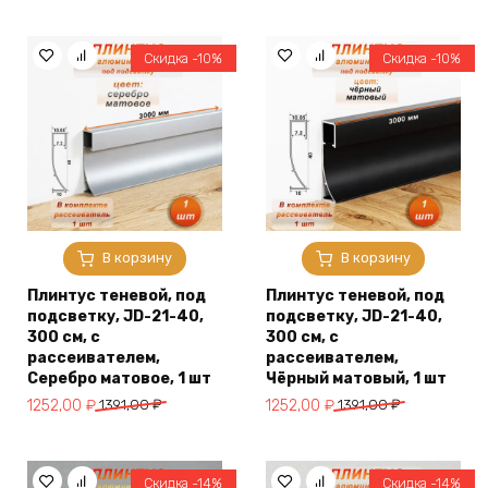
цена
цена:
цена
цена:
составляла
1252,00 ₽.
составляла
1252,00 ₽.
1391,00 ₽.
1391,00 ₽.
Скидка -10%
Скидка -10%
В корзину
В корзину
Плинтус теневой, под
Плинтус теневой, под
подсветку, JD-21-40,
подсветку, JD-21-40,
300 см, с
300 см, с
рассеивателем,
рассеивателем,
Серебро матовое, 1 шт
Чёрный матовый, 1 шт
Первоначальная
Текущая
Первоначальная
Текущая
1252,00
₽
1391,00
₽
1252,00
₽
1391,00
₽
цена
цена:
цена
цена:
составляла
1252,00 ₽.
составляла
1252,00 ₽.
1391,00 ₽.
1391,00 ₽.
Скидка -14%
Скидка -14%