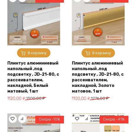
В корзину
В корзину
Плинтус алюминиевый
Плинтус алюминиевый
напольный ,под
напольный ,под
подсветку , JD-21-80, с
подсветку , JD-21-80, с
рассеивателем,
рассеивателем,
накладной, Белый
накладной, Золото
матовый, 1 шт
матовое, 1 шт
Первоначальная
Текущая
Первоначальная
Текущая
1120,00
₽
1300,00
₽
1100,00
₽
1276,00
₽
цена
цена:
цена
цена:
составляла
1120,00 ₽.
составляла
1100,00 ₽.
1300,00 ₽.
1276,00 ₽.
Скидка -10%
Скидка -41%