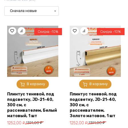
Скидка -10%
Скидка -10%
В корзину
В корзину
Плинтус теневой, под
Плинтус теневой, под
подсветку, JD-21-40,
подсветку, JD-21-40,
300 см, с
300 см, с
рассеивателем, Белый
рассеивателем,
матовый, 1 шт
Золото матовое, 1 шт
Первоначальная
Текущая
Первоначальная
Текущая
1252,00
₽
1391,00
₽
1252,00
₽
1391,00
₽