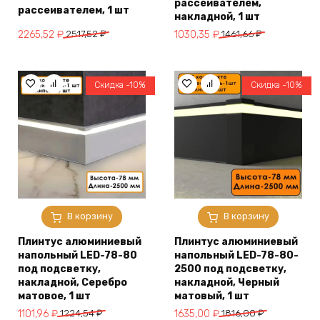
рассеивателем,
рассеивателем, 1 шт
накладной, 1 шт
Первоначальная
Текущая
Первоначальная
Текущая
2265,52
₽
2517,52
₽
1030,35
₽
1461,66
₽
цена
цена:
цена
цена:
составляла
2265,52 ₽.
составляла
1030,35 ₽.
2517,52 ₽.
1461,66 ₽.
Скидка -10%
Скидка -10%
В корзину
В корзину
Плинтус алюминиевый
Плинтус алюминиевый
напольный LED-78-80
напольный LED-78-80-
под подсветку,
2500 под подсветку,
накладной, Серебро
накладной, Черный
матовое, 1 шт
матовый, 1 шт
Первоначальная
Текущая
Первоначальная
Текущая
1101,96
₽
1224,54
₽
1635,00
₽
1816,00
₽