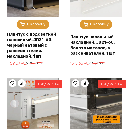
В корзину
В корзину
Плинтус с подсветкой
Плинтус напольный
напольный, JD21-60,
накладной, JD21-60,
черный матовый с
Золото матовое, с
рассеивателем,
рассеивателем, 1 шт
накладной, 1 шт
Первоначальная
Текущая
Первоначальная
Текущая
1159,07
₽
1288,00
₽
1315,35
₽
1461,66
₽
цена
цена:
цена
цена:
составляла
1159,07 ₽.
составляла
1315,35 ₽.
1288,00 ₽.
1461,66 ₽.
Скидка -10%
Скидка -10%