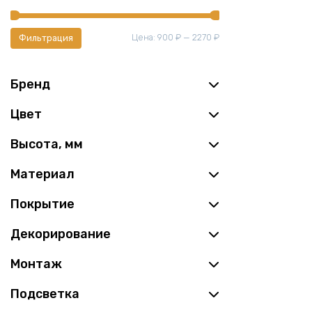
Минимальная
Максимальная
Цена:
900 ₽
—
2270 ₽
Фильтрация
цена
цена
Бренд
Цвет
Высота, мм
Материал
Покрытие
Декорирование
Монтаж
Подсветка