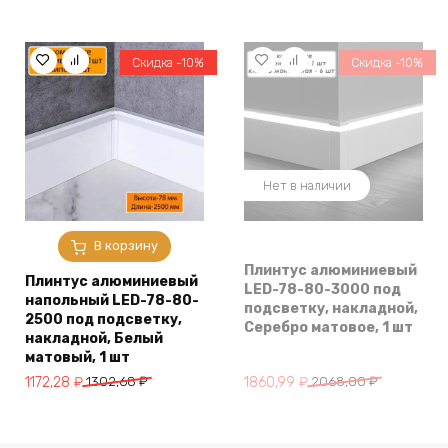
цена
цена:
цена
цена:
составляла
1101,96 ₽.
составляла
1635,00 ₽.
1224,54 ₽.
1816,00 ₽.
Скидка -10%
Скидка -10%
Нет в наличии
В корзину
Плинтус алюминиевый
Плинтус алюминиевый
LED-78-80-3000 под
напольный LED-78-80-
подсветку, накладной,
2500 под подсветку,
Серебро матовое, 1 шт
накладной, Белый
матовый, 1 шт
Первоначальная
Текущая
Первоначальная
Текущая
1860,99
₽
2068,00
₽
1172,28
₽
1302,68
₽
цена
цена:
цена
цена:
составляла
1860,99 ₽.
составляла
1172,28 ₽.
2068,00 ₽.
1302,68 ₽.