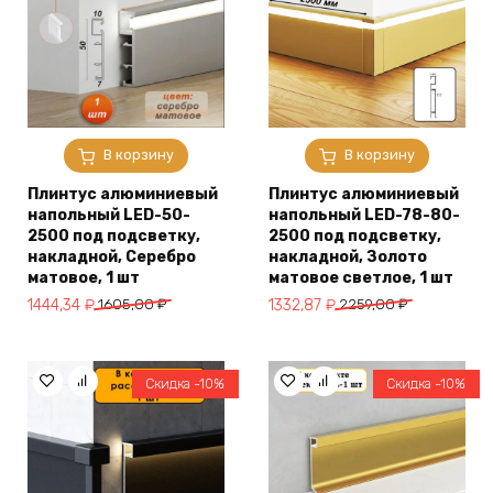
В корзину
В корзину
Плинтус алюминиевый
Плинтус алюминиевый
напольный LED-50-
напольный LED-78-80-
2500 под подсветку,
2500 под подсветку,
накладной, Серебро
накладной, Золото
матовое, 1 шт
матовое светлое, 1 шт
Первоначальная
Текущая
Первоначальная
Текущая
1444,34
₽
1605,00
₽
1332,87
₽
2259,00
₽
цена
цена:
цена
цена:
составляла
1444,34 ₽.
составляла
1332,87 ₽.
1605,00 ₽.
2259,00 ₽.
Скидка -10%
Скидка -10%