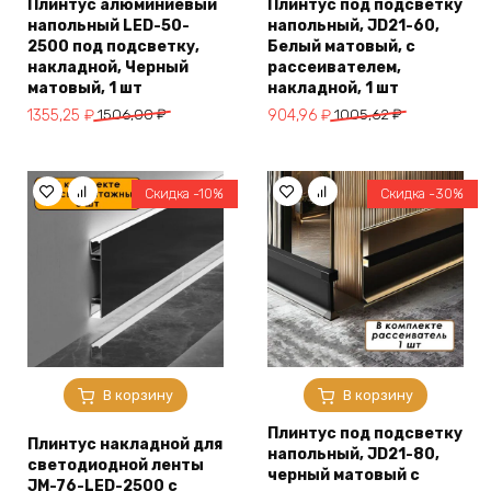
Плинтус алюминиевый
Плинтус под подсветку
напольный LED-50-
напольный, JD21-60,
2500 под подсветку,
Белый матовый, с
накладной, Черный
рассеивателем,
матовый, 1 шт
накладной, 1 шт
Первоначальная
Текущая
Первоначальная
Текущая
1355,25
₽
1506,00
₽
904,96
₽
1005,62
₽
цена
цена:
цена
цена:
составляла
1355,25 ₽.
составляла
904,96 ₽.
1506,00 ₽.
1005,62 ₽.
Скидка -10%
Скидка -30%
В корзину
В корзину
Плинтус под подсветку
Плинтус накладной для
напольный, JD21-80,
светодиодной ленты
черный матовый с
JM-76-LED-2500 с