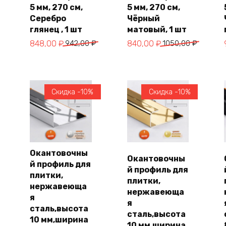
5 мм, 270 см,
5 мм, 270 см,
Серебро
Чёрный
глянец , 1 шт
матовый, 1 шт
Первоначальная
Текущая
Первоначальная
Текущая
848,00
₽
942,00
₽
840,00
₽
1050,00
₽
цена
цена:
цена
цена:
составляла
848,00 ₽.
составляла
840,00 ₽.
942,00 ₽.
1050,00 ₽.
Скидка -10%
Скидка -10%
Окантовочны
Окантовочны
й профиль для
В
В
й профиль для
корзину
корзину
плитки,
плитки,
нержавеюща
нержавеюща
я
я
сталь,высота
сталь,высота
10 мм,ширина
10 мм,ширина