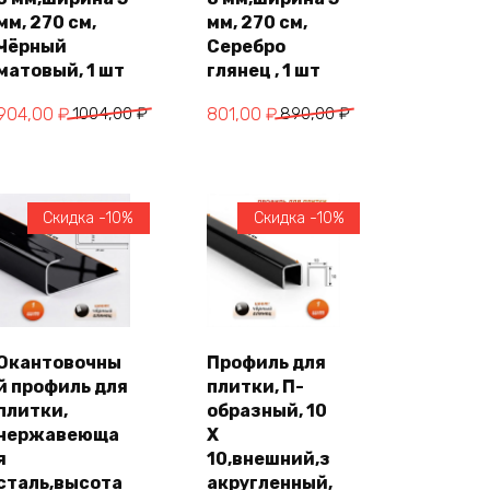
мм, 270 см,
мм, 270 см,
Чёрный
Серебро
матовый, 1 шт
глянец , 1 шт
Первоначальная
Текущая
Первоначальная
Текущая
904,00
₽
1004,00
₽
801,00
₽
890,00
₽
цена
цена:
цена
цена:
составляла
904,00 ₽.
составляла
801,00 ₽.
1004,00 ₽.
890,00 ₽.
Скидка -10%
Скидка -10%
Окантовочны
Профиль для
В
В
й профиль для
плитки, П-
корзину
корзину
плитки,
образный, 10
нержавеюща
X
я
10,внешний,з
сталь,высота
акругленный,