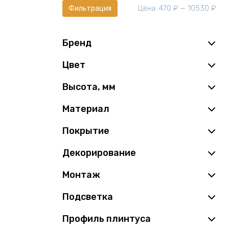
Мин
Мак
Цена:
470 ₽
—
10530 ₽
Фильтрация
це
це
Бренд
Цвет
Высота, мм
Материал
Покрытие
Декорирование
Монтаж
Подсветка
Профиль плинтуса