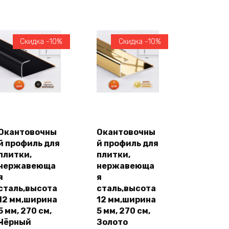
цена
цена:
цена
цена:
составляла
1376,00 ₽.
составляла
1376,00 ₽.
1528,00 ₽.
1528,00 ₽.
Скидка -10%
Скидка -10%
В
В
корзину
корзину
Окантовочны
Окантовочны
й профиль для
й профиль для
плитки,
плитки,
нержавеюща
нержавеюща
я
я
сталь,высота
сталь,высота
12 мм,ширина
12 мм,ширина
5 мм, 270 см,
5 мм, 270 см,
Чёрный
Золото