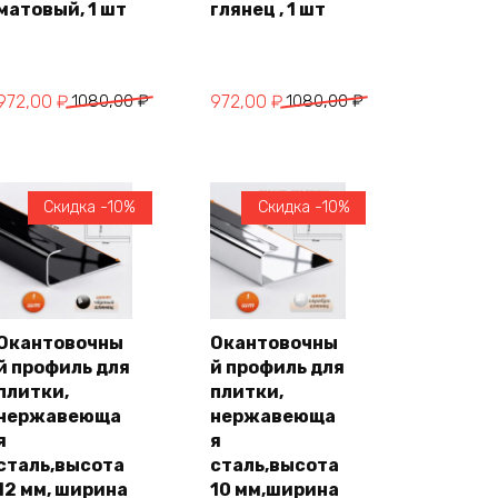
матовый, 1 шт
глянец , 1 шт
Первоначальная
Текущая
Первоначальная
Текущая
972,00
₽
1080,00
₽
972,00
₽
1080,00
₽
цена
цена:
цена
цена:
составляла
972,00 ₽.
составляла
972,00 ₽.
1080,00 ₽.
1080,00 ₽.
Скидка -10%
Скидка -10%
Окантовочны
Окантовочны
й профиль для
й профиль для
В
В
корзину
корзину
плитки,
плитки,
нержавеюща
нержавеюща
я
я
сталь,высота
сталь,высота
12 мм, ширина
10 мм,ширина