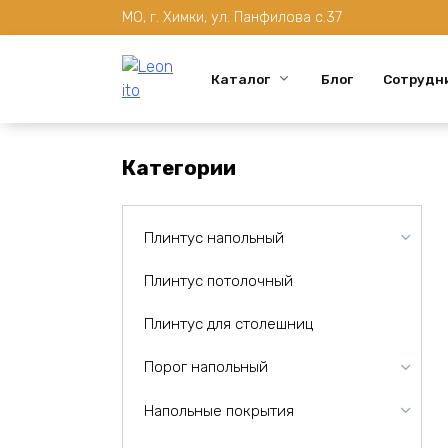
Перейти
МО, г. Химки, ул. Панфилова с.37
к
содержанию
Каталог
Блог
Сотрудн
Категории
Плинтус напольный
Плинтус потолочный
Плинтус для столешниц
Порог напольный
Напольные покрытия