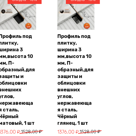
Профиль под
Профиль под
плитку,
плитку,
В
В
корзину
корзину
ширина 3
ширина 3
мм,высота 10
мм,высота 10
мм, П-
мм, П-
образный,для
образный,для
защиты и
защиты и
облицовки
облицовки
внешних
внешних
углов,
углов,
нержавеюща
нержавеюща
я сталь,
я сталь,
Чёрный
Чёрный
матовый, 1 шт
глянец, 1 шт
Первоначальная
Текущая
Первоначальная
Текущая
1376,00
₽
1528,00
₽
1376,00
₽
1528,00
₽