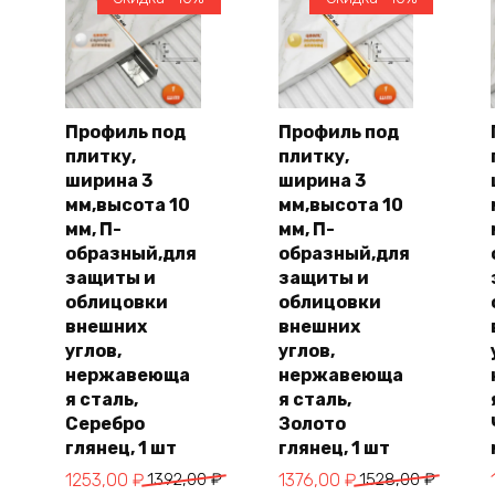
Профиль под
Профиль под
плитку,
плитку,
В
В
корзину
корзину
ширина 3
ширина 3
мм,высота 10
мм,высота 10
мм, П-
мм, П-
образный,для
образный,для
защиты и
защиты и
облицовки
облицовки
внешних
внешних
углов,
углов,
нержавеюща
нержавеюща
я сталь,
я сталь,
Серебро
Золото
глянец, 1 шт
глянец, 1 шт
Первоначальная
Текущая
Первоначальная
Текущая
1253,00
₽
1392,00
₽
1376,00
₽
1528,00
₽