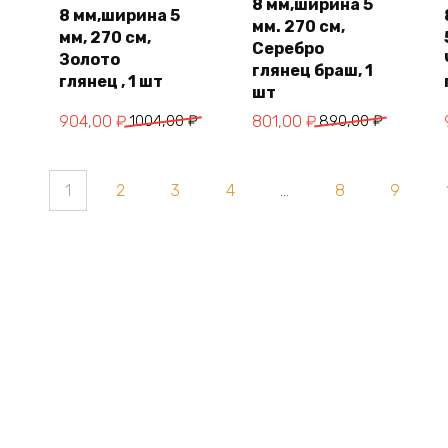
8 мм,ширина 5
8 мм,ширина 5
мм. 270 см,
мм, 270 см,
Серебро
Золото
глянец браш, 1
глянец , 1 шт
шт
Первоначальная
Текущая
Первоначальная
Текущая
904,00
₽
1004,00
₽
801,00
₽
890,00
₽
цена
цена:
цена
цена:
составляла
904,00 ₽.
составляла
801,00 ₽.
1
2
3
4
…
8
9
1004,00 ₽.
890,00 ₽.