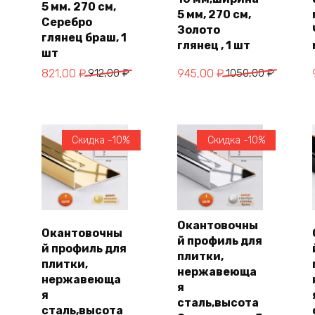
5 мм. 270 см,
5 мм, 270 см,
Серебро
Золото
глянец браш, 1
глянец , 1 шт
шт
Первоначальная
Текущая
Первоначальная
Текущая
821,00
₽
912,00
₽
945,00
₽
1050,00
₽
цена
цена:
цена
цена:
составляла
821,00 ₽.
составляла
945,00 ₽.
912,00 ₽.
1050,00 ₽.
Скидка -10%
Скидка -10%
Окантовочны
Окантовочны
й профиль для
В
В
й профиль для
корзину
корзину
плитки,
плитки,
нержавеюща
нержавеюща
я
я
сталь,высота
сталь,высота