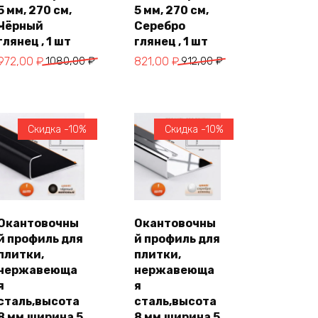
5 мм, 270 см,
5 мм, 270 см,
Чёрный
Серебро
глянец , 1 шт
глянец , 1 шт
Первоначальная
Текущая
Первоначальная
Текущая
972,00
₽
1080,00
₽
821,00
₽
912,00
₽
цена
цена:
цена
цена:
составляла
972,00 ₽.
составляла
821,00 ₽.
1080,00 ₽.
912,00 ₽.
Скидка -10%
Скидка -10%
Окантовочны
Окантовочны
В
В
й профиль для
й профиль для
корзину
корзину
плитки,
плитки,
нержавеюща
нержавеюща
я
я
сталь,высота
сталь,высота
8 мм,ширина 5
8 мм,ширина 5