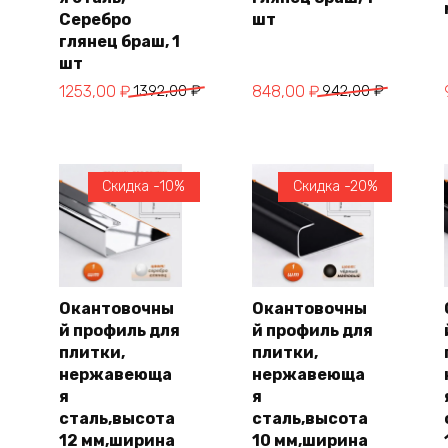
Серебро
шт
глянец браш, 1
шт
Первоначальная
Текущая
Первоначальная
Текущая
1253,00
₽
1392,00
₽
848,00
₽
942,00
₽
цена
цена:
цена
цена:
составляла
1253,00 ₽.
составляла
848,00 ₽.
1392,00 ₽.
942,00 ₽.
Скидка -10%
Скидка -20%
Окантовочны
Окантовочны
й профиль для
й профиль для
В
В
корзину
корзину
плитки,
плитки,
нержавеюща
нержавеюща
я
я
сталь,высота
сталь,высота
12 мм,ширина
10 мм,ширина