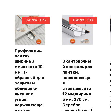
цена
цена:
цена
цена:
имальная
симальная
составляла
1253,00 ₽.
составляла
1376,00 ₽.
на
на
1392,00 ₽.
1528,00 ₽.
Скидка -10%
Скидка -10%
Профиль под
плитку,
В
В
корзину
корзину
ширина 3
Окантовочны
мм,высота 10
й профиль для
мм, П-
плитки,
образный,для
нержавеюща
защиты и
я
облицовки
сталь,высота
внешних
12 мм,ширина
углов,
5 мм. 270 см,
нержавеюща
Серебро
я сталь,
глянец браш, 1