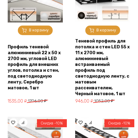
В корзину
В корзину
Теневой профиль для
Профиль теневой
потолка и стен LED 55 х
алюминиевый 22 х 50 х
11 х 2700 мм,
2700 мм, угловой LED
алюминиевый
профиль для внешних
встраиваемый
углов, потолка и стен,
профиль под
под светодиодную
светодиодную ленту, с
ленту, Серебро
матовым
матовое, 1 шт
рассеивателем,
Черный матовое, 1 шт
Первоначальная
Текущая
Первоначальная
Текущая
1535,00
₽
1706,00
₽
946,00
₽
1052,00
₽
цена
цена:
цена
цена:
составляла
1535,00 ₽.
составляла
946,00 ₽.
1706,00 ₽.
1052,00 ₽.
Скидка -10%
Скидка -10%