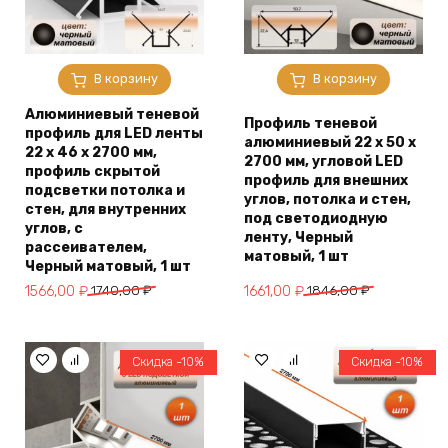
В корзину
В корзину
Алюминиевый теневой
Профиль теневой
профиль для LED ленты
алюминиевый 22 х 50 х
22 х 46 х 2700 мм,
2700 мм, угловой LED
профиль скрытой
профиль для внешних
подсветки потолка и
углов, потолка и стен,
стен, для внутренних
под светодиодную
углов, с
ленту, Черный
рассеивателем,
матовый, 1 шт
Черный матовый, 1 шт
Первоначальная
Текущая
Первоначальная
Текущая
1566,00
₽
1740,00
₽
1661,00
₽
1846,00
₽
цена
цена:
цена
цена:
составляла
1566,00 ₽.
составляла
1661,00 ₽.
1740,00 ₽.
1846,00 ₽.
Скидка -10%
Скидка -10%