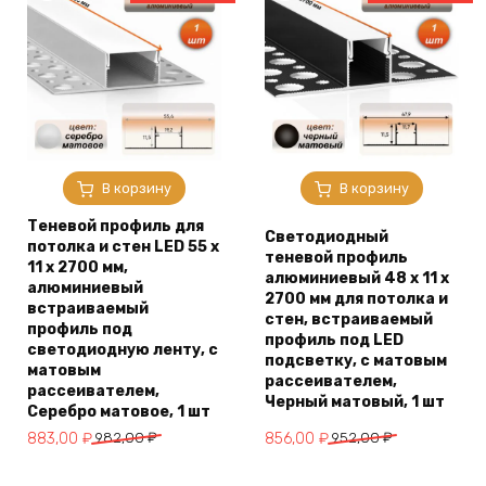
В корзину
В корзину
Теневой профиль для
Светодиодный
потолка и стен LED 55 х
теневой профиль
11 х 2700 мм,
алюминиевый 48 х 11 х
алюминиевый
2700 мм для потолка и
встраиваемый
стен, встраиваемый
профиль под
профиль под LED
светодиодную ленту, с
подсветку, с матовым
матовым
рассеивателем,
рассеивателем,
Черный матовый, 1 шт
Серебро матовое, 1 шт
Первоначальная
Текущая
Первоначальная
Текущая
883,00
₽
982,00
₽
856,00
₽
952,00
₽
цена
цена:
цена
цена:
составляла
883,00 ₽.
составляла
856,00 ₽.