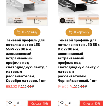
В корзину
В корзину
Теневой профиль для
Теневой профиль для
потолка и стен LED
потолка и стен LED 55 х
55×9×2700 мм,
9 х 2700 мм,
алюминиевый
алюминиевый
встраиваемый
встраиваемый
профиль под
профиль под
светодиодную ленту, с
светодиодную ленту, с
матовым
матовым
рассеивателем,
рассеивателем,
Серебро матовое, 1 шт
Черный матовый, 1 шт
Первоначальная
Текущая
Первоначальная
Текущая
883,00
₽
982,00
₽
946,00
₽
1052,00
₽
цена
цена:
цена
цена:
составляла
883,00 ₽.
составляла
946,00 ₽.
982,00 ₽.
1052,00 ₽.
Скидка -10%
Скидка -10%