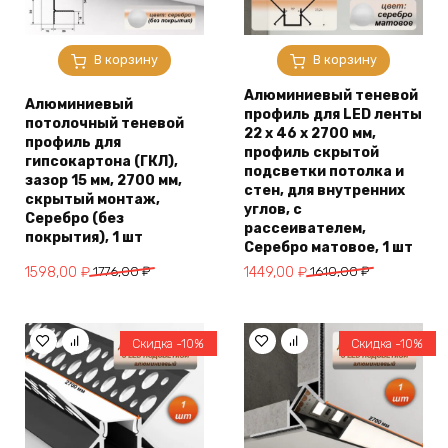
В корзину
В корзину
Алюминиевый теневой
Алюминиевый
профиль для LED ленты
потолочный теневой
22 х 46 х 2700 мм,
профиль для
профиль скрытой
гипсокартона (ГКЛ),
подсветки потолка и
зазор 15 мм, 2700 мм,
стен, для внутренних
скрытый монтаж,
углов, с
Серебро (без
рассеивателем,
покрытия), 1 шт
Серебро матовое, 1 шт
Первоначальная
Текущая
Первоначальная
Текущая
1598,00
₽
1776,00
₽
1449,00
₽
1610,00
₽
цена
цена:
цена
цена:
составляла
1598,00 ₽.
составляла
1449,00 ₽.
1776,00 ₽.
1610,00 ₽.
Скидка -10%
Скидка -10%