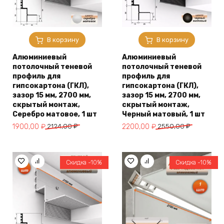
В корзину
В корзину
Алюминиевый
Алюминиевый
потолочный теневой
потолочный теневой
профиль для
профиль для
гипсокартона (ГКЛ),
гипсокартона (ГКЛ),
зазор 15 мм, 2700 мм,
зазор 15 мм, 2700 мм,
скрытый монтаж,
скрытый монтаж,
Серебро матовое, 1 шт
Черный матовый, 1 шт
Первоначальная
Текущая
Первоначальная
Текущая
1900,00
₽
2124,00
₽
2200,00
₽
2550,00
₽
цена
цена:
цена
цена:
составляла
1900,00 ₽.
составляла
2200,00 ₽.
2124,00 ₽.
2550,00 ₽.
Скидка -10%
Скидка -10%