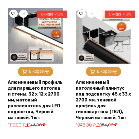
составляла
802,00 ₽.
составляла
1042,00 ₽.
892,00 ₽.
1158,00 ₽.
Скидка -10%
Скидка -10%
В корзину
В корзину
Алюминиевый профиль
Алюминиевый
для парящего потолка
потолочный плинтус
и стены, 32 х 12 х 2700
под подсветку 45 x 33 х
мм, матовый
2700 мм, теневой
рассеиватель для LED
профиль для
подсветки, Черный
гипсокартона (ГКЛ),
матовый, 1 шт
Черный матовый, 1 шт
Первоначальная
Текущая
Первоначальная
Текущая
1119,00
₽
1244,00
₽
1848,00
₽
2054,00
₽
цена
цена:
цена
цена:
составляла
1119,00 ₽.
составляла
1848,00 ₽.