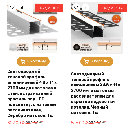
982,00 ₽.
952,00 ₽.
Скидка -10%
Скидка -10%
В корзину
В корзину
Светодиодный
Светодиодный
теневой профиль
теневой профиль
алюминиевый 48 х 11 х
алюминиевый 48 х 11 х
2700 мм для потолка и
2700 мм, с матовым
стен, встраиваемый
рассеивателем для
профиль под LED
скрытой подсветки
подсветку, с матовым
потолка, Черный
рассеивателем,
матовый, 1 шт
Серебро матовое, 1 шт
Первоначальная
Текущая
Первоначальная
Текущая
802,00
₽
892,00
₽
856,00
₽
952,00
₽
цена
цена:
цена
цена: