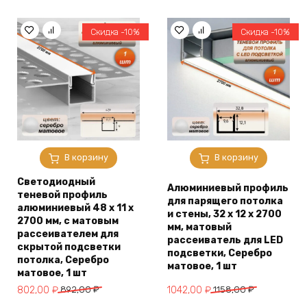
составляла
802,00 ₽.
составляла
856,00 ₽.
892,00 ₽.
952,00 ₽.
Скидка -10%
Скидка -10%
В корзину
В корзину
Светодиодный
Алюминиевый профиль
теневой профиль
для парящего потолка
алюминиевый 48 х 11 х
и стены, 32 х 12 х 2700
2700 мм, с матовым
мм, матовый
рассеивателем для
рассеиватель для LED
скрытой подсветки
подсветки, Серебро
потолка, Серебро
матовое, 1 шт
матовое, 1 шт
Первоначальная
Текущая
Первоначальная
Текущая
802,00
₽
892,00
₽
1042,00
₽
1158,00
₽
цена
цена:
цена
цена: