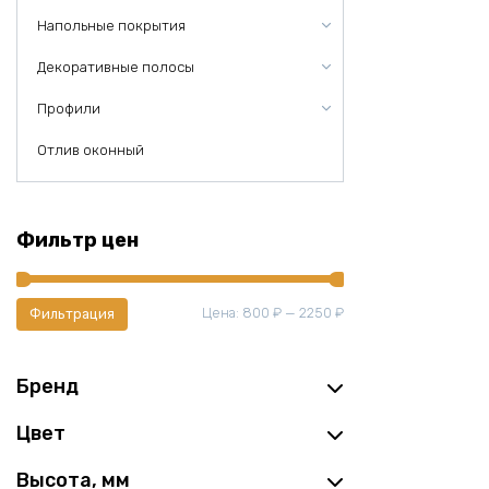
Напольные покрытия
Декоративные полосы
Профили
Отлив оконный
Фильтр цен
Минимальная
Максимальная
Цена:
800 ₽
—
2250 ₽
Фильтрация
цена
цена
Бренд
Цвет
Высота, мм