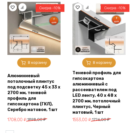
1244,00 ₽.
2054,00 ₽.
Скидка -10%
Скидка -10%
В корзину
В корзину
Теневой профиль для
Алюминиевый
гипсокартона
потолочный плинтус
алюминиевый с
под подсветку 45 x 33 х
рассеивателем под
2700 мм, теневой
LED ленту, 40 х 48 х
профиль для
2700 мм, потолочный
гипсокартона (ГКЛ),
плинтус, Черный
Серебро матовое, 1 шт
матовый, 1 шт
Первоначальная
Текущая
Первоначальная
Текущая
1708,00
₽
1898,00
₽
1553,00
₽
1726,00
₽
цена
цена:
цена
цена:
составляла
1708,00 ₽.
составляла
1553,00 ₽.