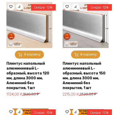
Скидка -12%
Скидка -12%
В корзину
В корзину
Плинтус напольный
Плинтус напольный
алюминиевый L-
алюминиевый L-
образный, высота 120
образный, высота 150
мм, длина 3000 мм,
мм, длина 3000 мм,
Алюминий без
Алюминий без
покрытия, 1 шт
покрытия, 1 шт
Первоначальная
Текущая
Первоначальная
Текущая
1724,00
₽
1960,00
₽
2215,00
₽
2520,00
₽
цена
цена:
цена
цена:
составляла
1724,00 ₽.
составляла
2215,00 ₽.
1960,00 ₽.
2520,00 ₽.
Скидка -15%
Скидка -10%