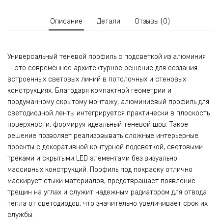
скрытой
подсветки
Описание
Детали
Отзывы (0)
потолка,
Черный
матовый,
Универсальный теневой профиль с подсветкой из алюминия
1
— это современное архитектурное решение для создания
шт
встроенных световых линий в потолочных и стеновых
конструкциях. Благодаря компактной геометрии и
продуманному скрытому монтажу, алюминиевый профиль для
светодиодной ленты интегрируется практически в плоскость
поверхности, формируя идеальный теневой шов. Такое
решение позволяет реализовывать сложные интерьерные
проекты с декоративной контурной подсветкой, световыми
треками и скрытыми LED элементами без визуально
массивных конструкций. Профиль под покраску отлично
маскирует стыки материалов, предотвращает появление
трещин на углах и служит надежным радиатором для отвода
тепла от светодиодов, что значительно увеличивает срок их
службы.