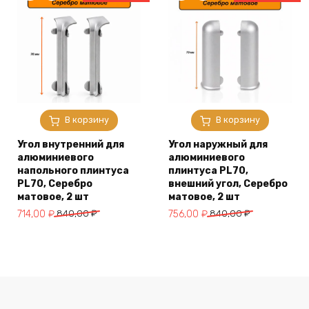
В корзину
В корзину
Угол внутренний для
Угол наружный для
алюминиевого
алюминиевого
напольного плинтуса
плинтуса PL70,
PL70, Серебро
внешний угол, Серебро
матовое, 2 шт
матовое, 2 шт
Первоначальная
Текущая
Первоначальная
Текущая
714,00
₽
840,00
₽
756,00
₽
840,00
₽
цена
цена:
цена
цена:
составляла
714,00 ₽.
составляла
756,00 ₽.
840,00 ₽.
840,00 ₽.