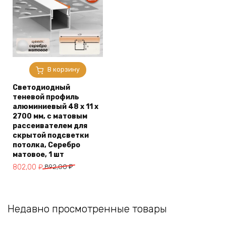
В корзину
Светодиодный
теневой профиль
алюминиевый 48 х 11 х
2700 мм, с матовым
рассеивателем для
скрытой подсветки
потолка, Серебро
матовое, 1 шт
Первоначальная
Текущая
802,00
₽
892,00
₽
цена
цена:
составляла
802,00 ₽.
892,00 ₽.
Недавно просмотренные товары