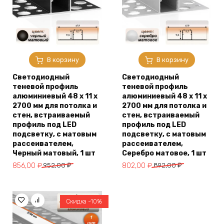
В корзину
В корзину
Светодиодный
Светодиодный
теневой профиль
теневой профиль
алюминиевый 48 х 11 х
алюминиевый 48 х 11 х
2700 мм для потолка и
2700 мм для потолка и
стен, встраиваемый
стен, встраиваемый
профиль под LED
профиль под LED
подсветку, с матовым
подсветку, с матовым
рассеивателем,
рассеивателем,
Черный матовый, 1 шт
Серебро матовое, 1 шт
Первоначальная
Текущая
Первоначальная
Текущая
856,00
₽
952,00
₽
802,00
₽
892,00
₽
цена
цена:
цена
цена:
составляла
856,00 ₽.
составляла
802,00 ₽.
952,00 ₽.
892,00 ₽.
Скидка -10%