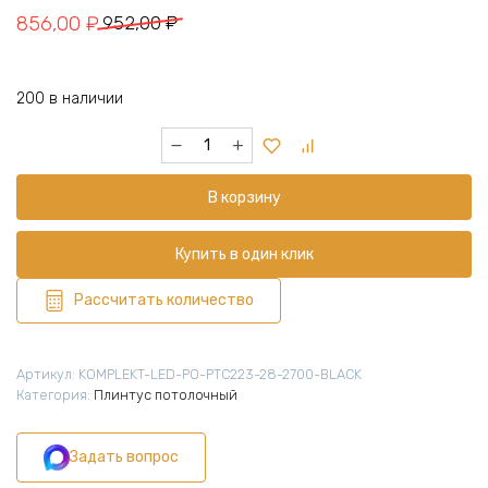
Первоначальная
Текущая
856,00
₽
952,00
₽
цена
цена:
составляла
856,00 ₽.
200 в наличии
952,00 ₽.
Количество
товара
Светодиодный
В корзину
теневой
профиль
алюминиевый
Купить в один клик
48
х
Рассчитать количество
11
х
2700
Артикул:
KOMPLEKT-LED-PO-PTC223-28-2700-BLACK
мм,
Категория:
Плинтус потолочный
с
матовым
Задать вопрос
рассеивателем
для