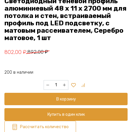
Светодиодный теневой профиль
алюминиевый 48 х 11 х 2700 мм для
потолка и стен, встраиваемый
профиль под LED подсветку, с
матовым рассеивателем, Серебро
матовое, 1 шт
Первоначальная
Текущая
802,00
₽
892,00
₽
цена
цена:
составляла
802,00 ₽.
200 в наличии
892,00 ₽.
Количество
товара
Светодиодный
В корзину
теневой
профиль
алюминиевый
Купить в один клик
48
х
Рассчитать количество