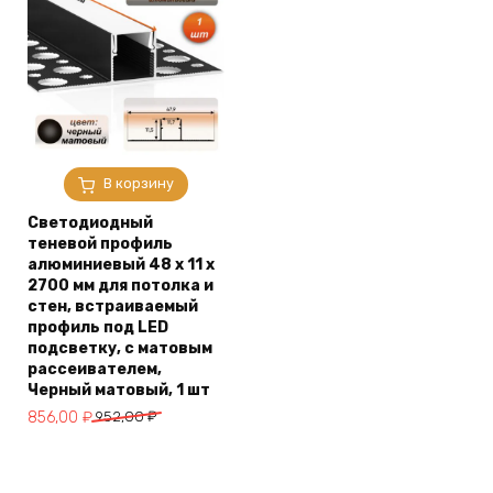
В корзину
Светодиодный
теневой профиль
алюминиевый 48 х 11 х
2700 мм для потолка и
стен, встраиваемый
профиль под LED
подсветку, с матовым
рассеивателем,
Черный матовый, 1 шт
Первоначальная
Текущая
856,00
₽
952,00
₽
цена
цена:
составляла
856,00 ₽.
952,00 ₽.