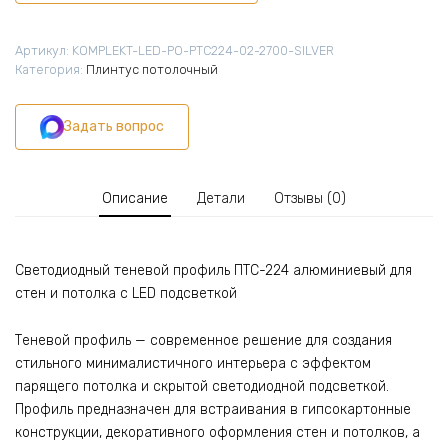
11
х
2700
Артикул:
KOMPLEKT-LED-PO-PTC224-02-2700-SILVER
мм
Категория:
Плинтус потолочный
для
потолка
Задать вопрос
и
стен,
встраиваемый
профиль
Описание
Детали
Отзывы (0)
под
LED
подсветку,
Светодиодный теневой профиль ПТС-224 алюминиевый для
с
стен и потолка с LED подсветкой
матовым
рассеивателем,
Серебро
Теневой профиль — современное решение для создания
матовое,
стильного минималистичного интерьера с эффектом
1
парящего потолка и скрытой светодиодной подсветкой.
шт
Профиль предназначен для встраивания в гипсокартонные
конструкции, декоративного оформления стен и потолков, а