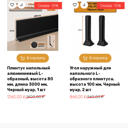
2203,00 ₽.
1200,00 ₽.
Скидка -10%
Скидка -10%
В корзину
В корзину
Плинтус напольный
Угол наружный для
алюминиевый L-
напольного L-
образный, высота 80
образного плинтуса,
мм, длина 3000 мм,
высота 100 мм, Черный
Черный муар, 1 шт
муар, 2 шт
Первоначальная
Текущая
Первоначальная
Текущая
1260,00
₽
1400,00
₽
864,00
₽
960,00
₽
цена
цена:
цена
цена:
составляла
1260,00 ₽.
составляла
864,00 ₽.
1400,00 ₽.
960,00 ₽.