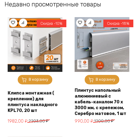
Недавно просмотренные товары
Скидка -10%
Скидка -18%
В корзину
В корзину
Плинтус напольный
Клипса монтажная (
алюминиевый с
крепление) для
кабель-каналом 70 х
плинтуса накладного
3000 мм, с крепежом,
KPL70, 20 шт
Серебро матовое, 1 шт
Первоначальная
Текущая
Первоначальная
Текущая
1982,00
₽
2203,00
₽
990,00
₽
1200,00
₽
цена
цена:
цена
цена:
составляла
1982,00 ₽.
составляла
990,00 ₽.