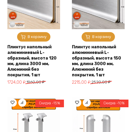
В корзину
В корзину
Плинтус напольный
Плинтус напольный
алюминиевый L-
алюминиевый L-
образный, высота 120
образный, высота 150
мм, длина 3000 мм,
мм, длина 3000 мм,
Алюминий без
Алюминий без
покрытия, 1 шт
покрытия, 1 шт
Первоначальная
Текущая
Первоначальная
Текущая
1724,00
₽
1960,00
₽
2215,00
₽
2520,00
₽
цена
цена:
цена
цена:
составляла
1724,00 ₽.
составляла
2215,00 ₽.
1960,00 ₽.
2520,00 ₽.
Скидка -15%
Скидка -10%