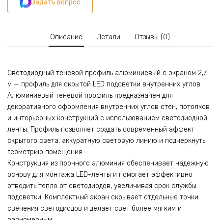
Задать вопрос
профиль
скрытой
подсветки
потолка
Описание
Детали
Отзывы (0)
и
стен,
для
Светодиодный теневой профиль алюминиевый с экраном 2,7
внутренних
м — профиль для скрытой LED подсветки внутренних углов
углов,
с
Алюминиевый теневой профиль предназначен для
рассеивателем,
декоративного оформления внутренних углов стен, потолков
Серебро
и интерьерных конструкций с использованием светодиодной
матовое,
ленты. Профиль позволяет создать современный эффект
1
скрытого света, аккуратную световую линию и подчеркнуть
шт
геометрию помещения.
Конструкция из прочного алюминия обеспечивает надежную
основу для монтажа LED-ленты и помогает эффективно
отводить тепло от светодиодов, увеличивая срок службы
подсветки. Комплектный экран скрывает отдельные точки
свечения светодиодов и делает свет более мягким и
равномерным.