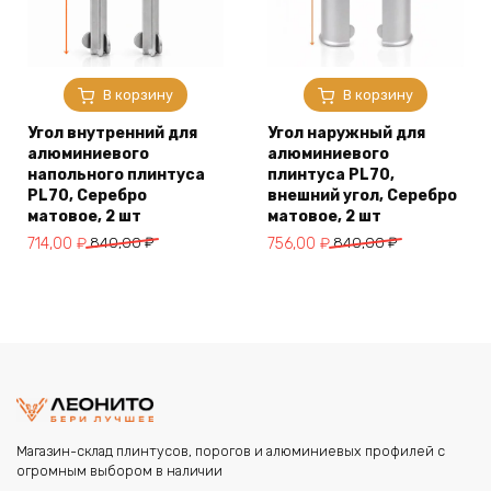
В корзину
В корзину
Угол внутренний для
Угол наружный для
алюминиевого
алюминиевого
напольного плинтуса
плинтуса PL70,
PL70, Серебро
внешний угол, Серебро
матовое, 2 шт
матовое, 2 шт
Первоначальная
Текущая
Первоначальная
Текущая
714,00
₽
840,00
₽
756,00
₽
840,00
₽
цена
цена:
цена
цена:
составляла
714,00 ₽.
составляла
756,00 ₽.
840,00 ₽.
840,00 ₽.
Магазин-склад плинтусов, порогов и алюминиевых профилей с
огромным выбором в наличии