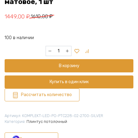
матовое, 1 шт
Первоначальная
Текущая
1449,00
₽
1610,00
₽
цена
цена:
составляла
1449,00 ₽.
100 в наличии
1610,00 ₽.
Количество
товара
Алюминиевый
В корзину
теневой
профиль
для
Купить в один клик
LED
ленты
Рассчитать количество
22
х
46
Артикул:
KOMPLEKT-LED-PO-PTC228-02-2700-SILVER
х
Категория:
Плинтус потолочный
2700
мм,