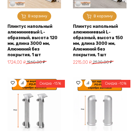
В корзину
В корзину
Плинтус напольный
Плинтус напольный
алюминиевый L-
алюминиевый L-
образный, высота 120
образный, высота 150
мм, длина 3000 мм,
мм, длина 3000 мм,
Алюминий без
Алюминий без
покрытия, 1 шт
покрытия, 1 шт
Первоначальная
Текущая
Первоначальная
Текущая
1724,00
₽
1960,00
₽
2215,00
₽
2520,00
₽
цена
цена:
цена
цена:
составляла
1724,00 ₽.
составляла
2215,00 ₽.
1960,00 ₽.
2520,00 ₽.
Скидка -15%
Скидка -10%