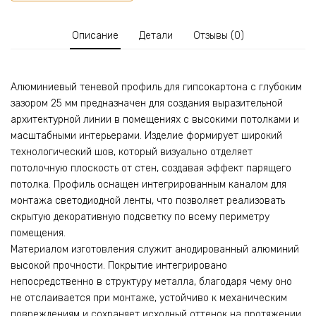
для
гипсокартона
(ГКЛ),
Описание
Детали
Отзывы (0)
Черный
матовый,
1
Алюминиевый теневой профиль для гипсокартона с глубоким
шт
зазором 25 мм предназначен для создания выразительной
архитектурной линии в помещениях с высокими потолками и
масштабными интерьерами. Изделие формирует широкий
технологический шов, который визуально отделяет
потолочную плоскость от стен, создавая эффект парящего
потолка. Профиль оснащен интегрированным каналом для
монтажа светодиодной ленты, что позволяет реализовать
скрытую декоративную подсветку по всему периметру
помещения.
Материалом изготовления служит анодированный алюминий
высокой прочности. Покрытие интегрировано
непосредственно в структуру металла, благодаря чему оно
не отслаивается при монтаже, устойчиво к механическим
повреждениям и сохраняет исходный оттенок на протяжении