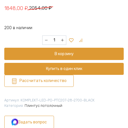
Первоначальная
Текущая
1848,00
₽
2054,00
₽
цена
цена:
составляла
1848,00 ₽.
200 в наличии
2054,00 ₽.
Количество
товара
Алюминиевый
В корзину
потолочный
плинтус
под
Купить в один клик
подсветку
45
Рассчитать количество
x
33
х
Артикул:
KOMPLEKT-LED-PO-PTC207-28-2700-BLACK
2700
Категория:
Плинтус потолочный
мм,
теневой
Задать вопрос
профиль