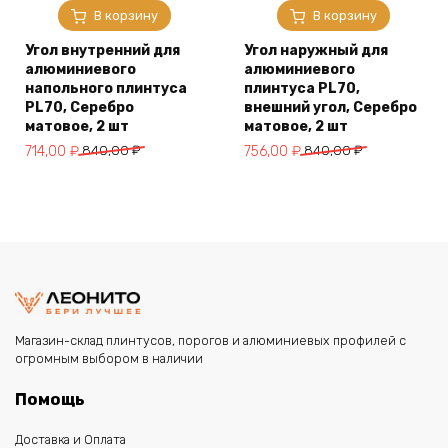
В корзину
В корзину
Угол внутренний для
Угол наружный для
алюминиевого
алюминиевого
напольного плинтуса
плинтуса PL70,
PL70, Серебро
внешний угол, Серебро
матовое, 2 шт
матовое, 2 шт
Первоначальная
Текущая
Первоначальная
Текущая
714,00
₽
840,00
₽
756,00
₽
840,00
₽
цена
цена:
цена
цена:
составляла
714,00 ₽.
составляла
756,00 ₽.
840,00 ₽.
840,00 ₽.
Магазин-склад плинтусов, порогов и алюминиевых профилей с
огромным выбором в наличии
Помощь
Доставка и Оплата