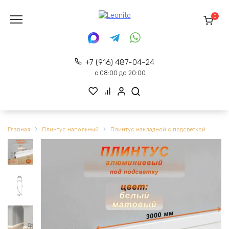
Перейти
к
0
содержанию
+7 (916) 487-04-24
с 08:00 до 20:00
Главная
Плинтус напольный
Плинтус накладной с подсветкой