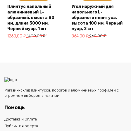
Плинтус напольный
Угол наружный для
алюминиевый L-
напольного L-
образный, высота 80
образного плинтуса,
мм, длина 3000 мм,
высота 100 мм, Черный
Черный муар, 1 шт
муар, 2 шт
Первоначальная
Текущая
Первоначальная
Текущая
1260,00
₽
1400,00
₽
864,00
₽
960,00
₽
цена
цена:
цена
цена:
составляла
1260,00 ₽.
составляла
864,00 ₽.
1400,00 ₽.
960,00 ₽.
Магазин-склад плинтусов, порогов и алюминиевых профилей с
огромным выбором в наличии
Помощь
Доставка и Оплата
Публичная оферта