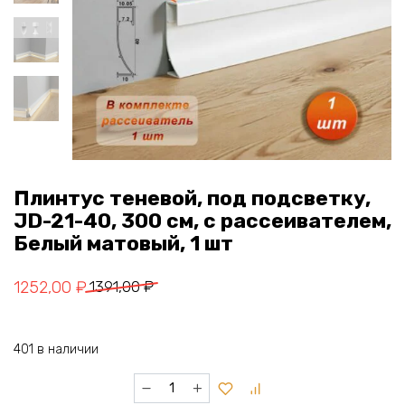
Плинтус теневой, под подсветку,
JD-21-40, 300 см, с рассеивателем,
Белый матовый, 1 шт
Первоначальная
Текущая
1252,00
₽
1391,00
₽
цена
цена:
составляла
1252,00 ₽.
401 в наличии
1391,00 ₽.
Количество
товара