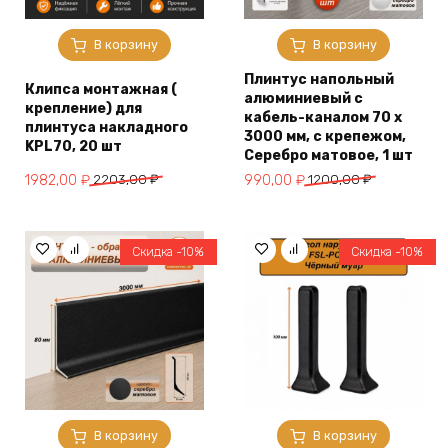
В корзину
В корзину
Плинтус напольный
Клипса монтажная (
алюминиевый с
крепление) для
кабель-каналом 70 х
плинтуса накладного
3000 мм, с крепежом,
KPL70, 20 шт
Серебро матовое, 1 шт
Первоначальная
Текущая
Первоначальная
Текущая
1982,00
₽
2203,00
₽
990,00
₽
1200,00
₽
цена
цена:
цена
цена:
составляла
1982,00 ₽.
составляла
990,00 ₽.
2203,00 ₽.
1200,00 ₽.
Скидка -10%
Скидка -10%
В корзину
В корзину