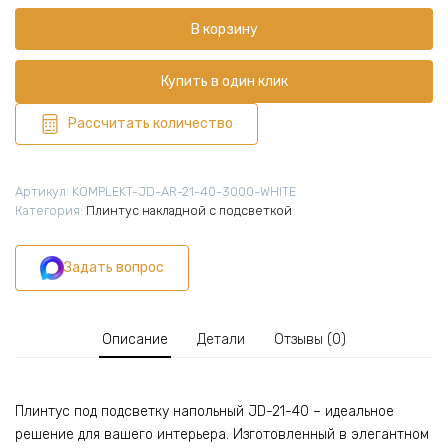
Плинтус
В корзину
теневой,
под
подсветку,
Купить в один клик
JD-
21-
Рассчитать количество
40,
300
см,
Артикул:
KOMPLEKT-JD-AR-21-40-3000-WHITE
с
Категория:
Плинтус накладной с подсветкой
рассеивателем,
Белый
Задать вопрос
матовый,
1
шт
Описание
Детали
Отзывы (0)
Плинтус под подсветку напольный JD-21-40 – идеальное
решение для вашего интерьера. Изготовленный в элегантном