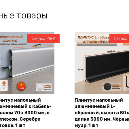
ные товары
Скидка -18%
Скидка 
интус напольный
Плинтус напольный
юминиевый с кабель-
алюминиевый L-
В корзину
В корзину
алом 70 х 3000 мм, с
образный, высота 80 
епежом, Серебро
длина 3000 мм, Черны
товое, 1 шт
муар, 1 шт