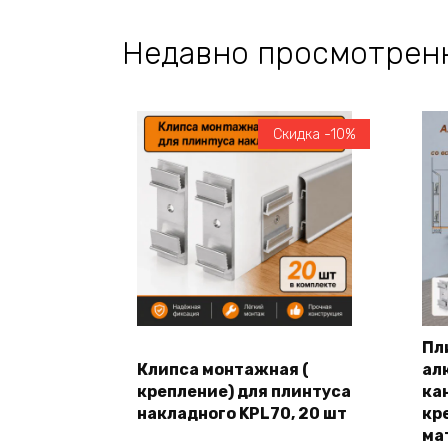
Недавно просмотрен
Скидка -10%
Пл
Клипса монтажная (
ал
В корзину
крепление) для плинтуса
кан
накладного KPL70, 20 шт
кр
ма