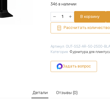
составляла
434,54 ₽.
346 в наличии
482,88 ₽.
Количество
В корзину
товара
Угол
Рассчитать количество
наружный
для
алюминиевого
Артикул:
OUT-SSZ-AR-50-2500-BL
плинтуса
Категория:
Фурнитура для плинтус
SSZ-
AR-
Задать вопрос
50-
2500,
Чёрный
матовый,
2
Детали
Отзывы (0)
шт