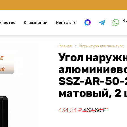
ичество
О компании
Контакты
Главная
Фурнитура для плинтуса
Угол наруж
алюминиево
SSZ-AR-50-
матовый, 2 
Первоначальная
Текущая
434,54
₽
482,88
₽
цена
цена: