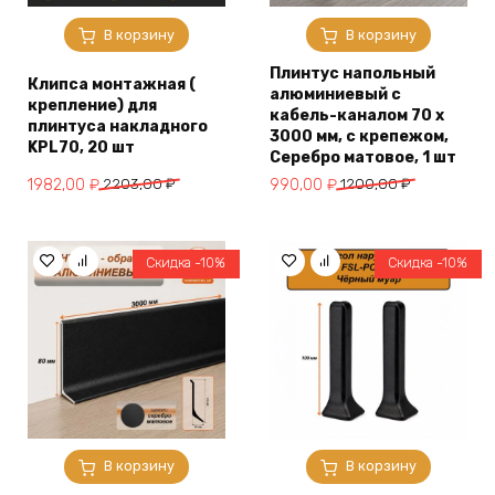
В корзину
В корзину
Плинтус напольный
Клипса монтажная (
алюминиевый с
крепление) для
кабель-каналом 70 х
плинтуса накладного
3000 мм, с крепежом,
KPL70, 20 шт
Серебро матовое, 1 шт
Первоначальная
Текущая
Первоначальная
Текущая
1982,00
₽
2203,00
₽
990,00
₽
1200,00
₽
цена
цена:
цена
цена:
составляла
1982,00 ₽.
составляла
990,00 ₽.
2203,00 ₽.
1200,00 ₽.
Скидка -10%
Скидка -10%
В корзину
В корзину