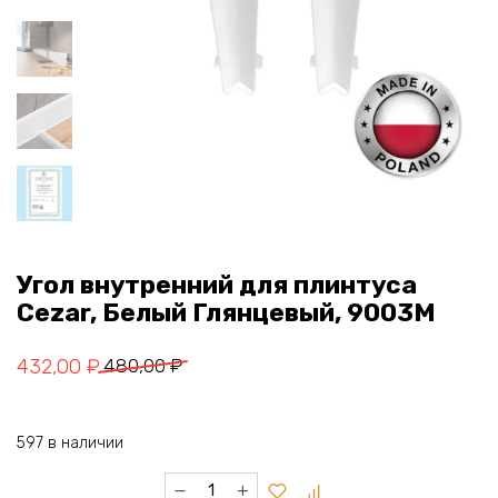
Угол внутренний для плинтуса
Cezar, Белый Глянцевый, 9003M
Первоначальная
Текущая
432,00
₽
480,00
₽
цена
цена:
составляла
432,00 ₽.
597 в наличии
480,00 ₽.
Количество