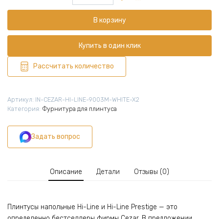
товара
Угол
В корзину
внутренний
для
плинтуса
Купить в один клик
Cezar,
Белый
Рассчитать количество
Глянцевый,
9003M
Артикул:
IN-CEZAR-HI-LINE-9003M-WHITE-X2
Категория:
Фурнитура для плинтуса
Задать вопрос
Описание
Детали
Отзывы (0)
Плинтусы напольные Hi-Line и Hi-Line Prestige — это
определенно бестселлеры фирмы Cezar. В предложении