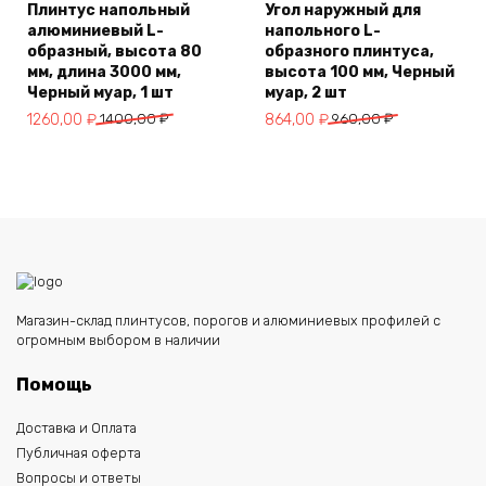
Плинтус напольный
Угол наружный для
алюминиевый L-
напольного L-
образный, высота 80
образного плинтуса,
мм, длина 3000 мм,
высота 100 мм, Черный
Черный муар, 1 шт
муар, 2 шт
Первоначальная
Текущая
Первоначальная
Текущая
1260,00
₽
1400,00
₽
864,00
₽
960,00
₽
цена
цена:
цена
цена:
составляла
1260,00 ₽.
составляла
864,00 ₽.
1400,00 ₽.
960,00 ₽.
Магазин-склад плинтусов, порогов и алюминиевых профилей с
огромным выбором в наличии
Помощь
Доставка и Оплата
Публичная оферта
Вопросы и ответы