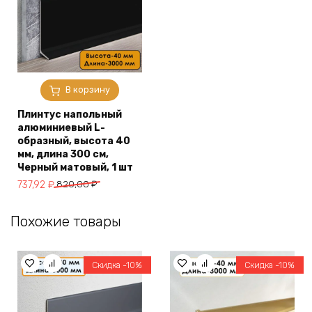
В корзину
Плинтус напольный
алюминиевый L-
образный, высота 40
мм, длина 300 см,
Черный матовый, 1 шт
Первоначальная
Текущая
737,92
₽
820,00
₽
цена
цена:
составляла
737,92 ₽.
Похожие товары
820,00 ₽.
Скидка -10%
Скидка -10%