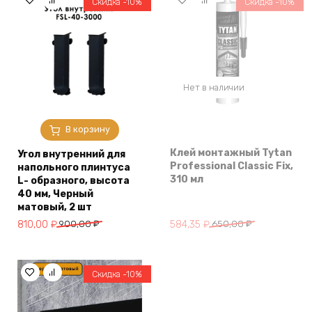
Скидка -10%
Скидка -10%
Нет в наличии
В корзину
Клей монтажный Tytan
Угол внутренний для
Professional Classic Fix,
напольного плинтуса
310 мл
L- образного, высота
40 мм, Черный
матовый, 2 шт
Первоначальная
Текущая
Первоначальная
Текущая
584,35
₽
650,00
₽
810,00
₽
900,00
₽
цена
цена:
цена
цена:
составляла
584,35 ₽.
составляла
810,00 ₽.
650,00 ₽.
900,00 ₽.
Скидка -10%