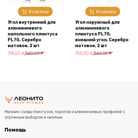
В корзину
В корзину
Угол внутренний для
Угол наружный для
алюминиевого
алюминиевого
напольного плинтуса
плинтуса PL70,
PL70, Серебро
внешний угол, Серебро
матовое, 2 шт
матовое, 2 шт
Первоначальная
Текущая
Первоначальная
Текущая
714,00
₽
840,00
₽
756,00
₽
840,00
₽
цена
цена:
цена
цена:
составляла
714,00 ₽.
составляла
756,00 ₽.
840,00 ₽.
840,00 ₽.
Магазин-склад плинтусов, порогов и алюминиевых профилей с
огромным выбором в наличии
Помощь