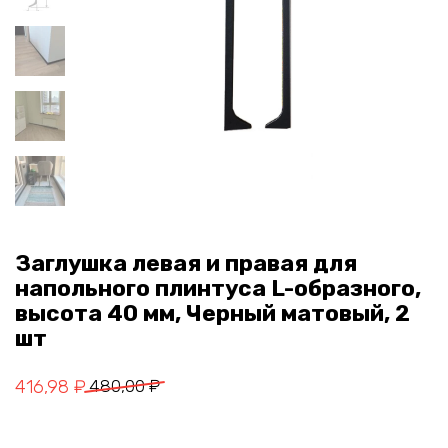
Заглушка левая и правая для
напольного плинтуса L-образного,
высота 40 мм, Черный матовый, 2
шт
Первоначальная
Текущая
416,98
₽
480,00
₽
цена
цена:
составляла
416,98 ₽.