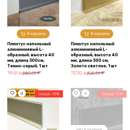
В корзину
В корзину
Плинтус напольный
Плинтус напольный
алюминиевый L-
алюминиевый L-
образный, высота 40
образный, высота 40
мм, длина 300см,
мм, длина 300 см,
Темно-серый, 1 шт
Золото светлое, 1 шт
Первоначальная
Текущая
Первоначальная
Текущая
791,91
₽
880,00
₽
737,92
₽
820,00
₽
цена
цена:
цена
цена:
составляла
791,91 ₽.
составляла
737,92 ₽.
880,00 ₽.
820,00 ₽.
Скидка -10%
Скидка -10%
Нет в наличии