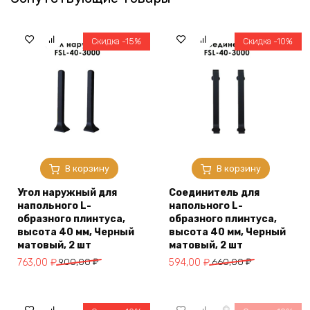
Скидка -15%
Скидка -10%
В корзину
В корзину
Угол наружный для
Соединитель для
напольного L-
напольного L-
образного плинтуса,
образного плинтуса,
высота 40 мм, Черный
высота 40 мм, Черный
матовый, 2 шт
матовый, 2 шт
Первоначальная
Текущая
Первоначальная
Текущая
763,00
₽
900,00
₽
594,00
₽
660,00
₽
цена
цена:
цена
цена:
составляла
763,00 ₽.
составляла
594,00 ₽.
900,00 ₽.
660,00 ₽.