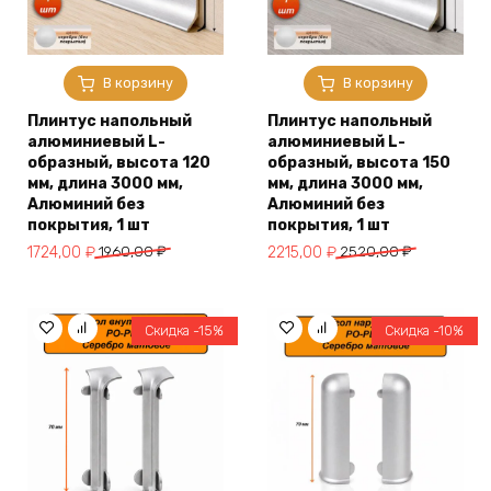
В корзину
В корзину
Плинтус напольный
Плинтус напольный
алюминиевый L-
алюминиевый L-
образный, высота 120
образный, высота 150
мм, длина 3000 мм,
мм, длина 3000 мм,
Алюминий без
Алюминий без
покрытия, 1 шт
покрытия, 1 шт
Первоначальная
Текущая
Первоначальная
Текущая
1724,00
₽
1960,00
₽
2215,00
₽
2520,00
₽
цена
цена:
цена
цена:
составляла
1724,00 ₽.
составляла
2215,00 ₽.
1960,00 ₽.
2520,00 ₽.
Скидка -15%
Скидка -10%