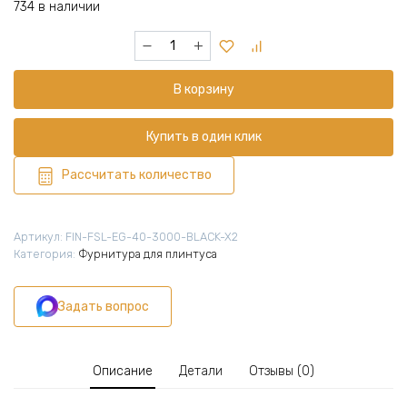
734 в наличии
480,00 ₽.
Количество
товара
Заглушка
В корзину
левая
и
правая
Купить в один клик
для
напольного
Рассчитать количество
плинтуса
L-
образного,
Артикул:
FIN-FSL-EG-40-3000-BLACK-X2
высота
Категория:
Фурнитура для плинтуса
40
мм,
Задать вопрос
Черный
матовый,
2
шт
Описание
Детали
Отзывы (0)