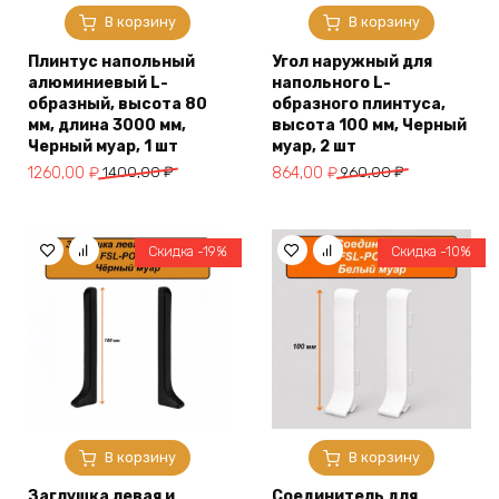
В корзину
В корзину
Плинтус напольный
Угол наружный для
алюминиевый L-
напольного L-
образный, высота 80
образного плинтуса,
мм, длина 3000 мм,
высота 100 мм, Черный
Черный муар, 1 шт
муар, 2 шт
Первоначальная
Текущая
Первоначальная
Текущая
1260,00
₽
1400,00
₽
864,00
₽
960,00
₽
цена
цена:
цена
цена:
составляла
1260,00 ₽.
составляла
864,00 ₽.
1400,00 ₽.
960,00 ₽.
Скидка -19%
Скидка -10%
В корзину
В корзину
Заглушка левая и
Соединитель для