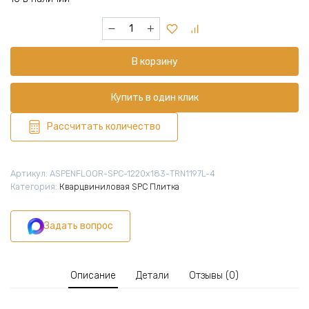
Количество
товара
Кварцвиниловая
В корзину
плитка
SPC
1220х183х4
Купить в один клик
мм,
10
Рассчитать количество
шт
(2,233
м2),
Артикул:
ASPENFLOOR-SPC-1220х183-TRN1197L-4
Нью
Категория:
Кварцвиниловая SPC Плитка
Тренд
Нью-
Задать вопрос
Йорк
4V,
TRN1197L-
4
Описание
Детали
Отзывы (0)