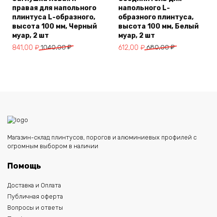
правая для напольного
напольного L-
плинтуса L-образного,
образного плинтуса,
высота 100 мм, Черный
высота 100 мм, Белый
муар, 2 шт
муар, 2 шт
Первоначальная
Текущая
Первоначальная
Текущая
841,00
₽
1040,00
₽
612,00
₽
680,00
₽
цена
цена:
цена
цена:
составляла
841,00 ₽.
составляла
612,00 ₽.
1040,00 ₽.
680,00 ₽.
Магазин-склад плинтусов, порогов и алюминиевых профилей с
огромным выбором в наличии
Помощь
Доставка и Оплата
Публичная оферта
Вопросы и ответы