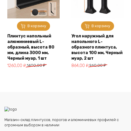
В корзину
В корзину
Плинтус напольный
Угол наружный для
алюминиевый L-
напольного L-
образный, высота 80
образного плинтуса,
мм, длина 3000 мм,
высота 100 мм, Черный
Черный муар, 1 шт
муар, 2 шт
Первоначальная
Текущая
Первоначальная
Текущая
1260,00
₽
1400,00
₽
864,00
₽
960,00
₽
цена
цена:
цена
цена:
составляла
1260,00 ₽.
составляла
864,00 ₽.
1400,00 ₽.
960,00 ₽.
Магазин-склад плинтусов, порогов и алюминиевых профилей с
огромным выбором в наличии