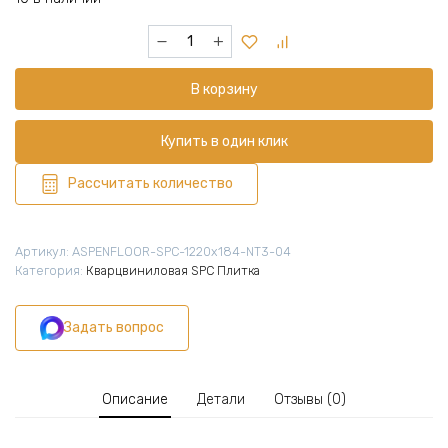
Количество
товара
Кварцвиниловая
В корзину
плитка
SPC
1220х184х5,5
Купить в один клик
мм,
10
Рассчитать количество
шт
(2,245
м2),
Артикул:
ASPENFLOOR-SPC-1220х184-NT3-04
Нейчерел
Категория:
Кварцвиниловая SPC Плитка
Тач
Дуб
Задать вопрос
Снежный
4V,
NT3-
04
Описание
Детали
Отзывы (0)