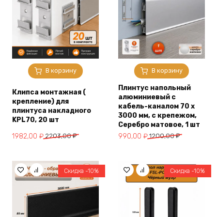
В корзину
В корзину
Плинтус напольный
Клипса монтажная (
алюминиевый с
крепление) для
кабель-каналом 70 х
плинтуса накладного
3000 мм, с крепежом,
KPL70, 20 шт
Серебро матовое, 1 шт
Первоначальная
Текущая
Первоначальная
Текущая
1982,00
₽
2203,00
₽
990,00
₽
1200,00
₽
цена
цена:
цена
цена:
составляла
1982,00 ₽.
составляла
990,00 ₽.
2203,00 ₽.
1200,00 ₽.
Скидка -10%
Скидка -10%