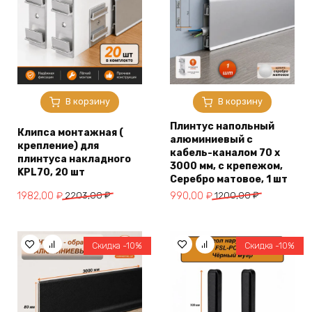
В корзину
В корзину
Плинтус напольный
Клипса монтажная (
алюминиевый с
крепление) для
кабель-каналом 70 х
плинтуса накладного
3000 мм, с крепежом,
KPL70, 20 шт
Серебро матовое, 1 шт
Первоначальная
Текущая
Первоначальная
Текущая
1982,00
₽
2203,00
₽
990,00
₽
1200,00
₽
цена
цена:
цена
цена:
составляла
1982,00 ₽.
составляла
990,00 ₽.
2203,00 ₽.
1200,00 ₽.
Скидка -10%
Скидка -10%