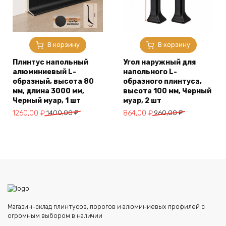
В корзину
В корзину
Плинтус напольный
Угол наружный для
алюминиевый L-
напольного L-
образный, высота 80
образного плинтуса,
мм, длина 3000 мм,
высота 100 мм, Черный
Черный муар, 1 шт
муар, 2 шт
Первоначальная
Текущая
Первоначальная
Текущая
1260,00
₽
1400,00
₽
864,00
₽
960,00
₽
цена
цена:
цена
цена:
составляла
1260,00 ₽.
составляла
864,00 ₽.
1400,00 ₽.
960,00 ₽.
Магазин-склад плинтусов, порогов и алюминиевых профилей с
огромным выбором в наличии