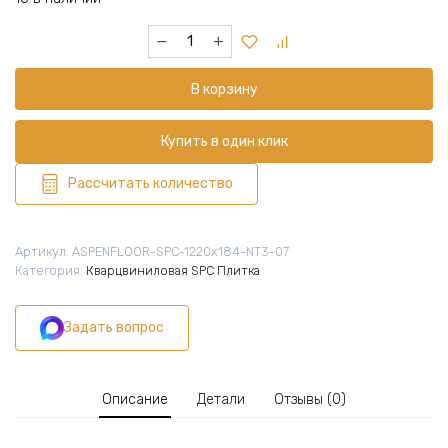
Количество
товара
Кварцвиниловая
В корзину
плитка
SPC
1220х184х5,5
Купить в один клик
мм,
10
Рассчитать количество
шт
(2,245
м2),
Артикул:
ASPENFLOOR-SPC-1220х184-NT3-07
Нейчерел
Категория:
Кварцвиниловая SPC Плитка
Тач
Дуб
Задать вопрос
Версаль
4V,
NT3-
07
Описание
Детали
Отзывы (0)