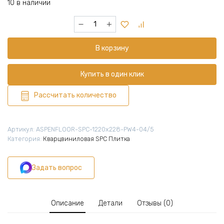
10 в наличии
Количество
товара
Кварцвиниловая
В корзину
плитка
SPC
1220х228х6,5
Купить в один клик
мм,
7
Рассчитать количество
шт
(1,947
м2),
Артикул:
ASPENFLOOR-SPC-1220х228-PW4-04/5
Премиум
Категория:
Кварцвиниловая SPC Плитка
Вуд
XL
Задать вопрос
Дуб
Альпийский
4V,
PW4-
Описание
Детали
Отзывы (0)
04/5