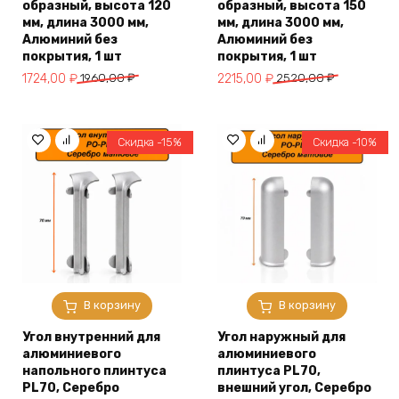
образный, высота 120
образный, высота 150
мм, длина 3000 мм,
мм, длина 3000 мм,
Алюминий без
Алюминий без
покрытия, 1 шт
покрытия, 1 шт
Первоначальная
Текущая
Первоначальная
Текущая
1724,00
₽
1960,00
₽
2215,00
₽
2520,00
₽
цена
цена:
цена
цена:
составляла
1724,00 ₽.
составляла
2215,00 ₽.
1960,00 ₽.
2520,00 ₽.
Скидка -15%
Скидка -10%
В корзину
В корзину
Угол внутренний для
Угол наружный для
алюминиевого
алюминиевого
напольного плинтуса
плинтуса PL70,
PL70, Серебро
внешний угол, Серебро