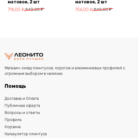
матовое, 2 шт
матовое, 2 шт
Первоначальная
Текущая
Первоначальная
Текущая
714,00
₽
840,00
₽
756,00
₽
840,00
₽
цена
цена:
цена
цена:
составляла
714,00 ₽.
составляла
756,00 ₽.
840,00 ₽.
840,00 ₽.
Магазин-склад плинтусов, порогов и алюминиевых профилей с
огромным выбором в наличии
Помощь
Доставка и Оплата
Публичная оферта
Вопросы и ответы
Профиль
Корзина
Калькулятор плинтуса