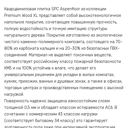
Кварцвиниловая плитка SPC Aspenfloor из коллекции
Premium Wood XL представляет собой высокотехнологичное
напольное покрытие, сочетающее повышенную прочность,
полную водостойкость и точную имитацию структуры
натурального дерева. Покрытие изготовлено из экологически
чистого каменно-полимерного композита, состоящего на 70–
80% из карбоната кальция и на 20–30% из безопасных ПВХ-
соединений. Материал не выделяет токсичных веществ,
соответствует российскому классу пожарной безопасности
КМ5 и на 100% устойчив к влаге, что делает его
универсальным решением для укладки в жилых комнатах,
кухнях, прихожих, ванных и душевых зонах, а также в офисах,
торговых центрах и производственных помещениях с высокой
нагрузкой.
Поверхность надежно защищена износостойким слоем
толщиной 0,5 мм и обладает классом истираемости AC6. В
сочетании с коммерческим 43 классом нагрузки
(соответствует бытовому 34 классу) это гарантирует
долговечность пола даже при интенсивной эксплуатации.