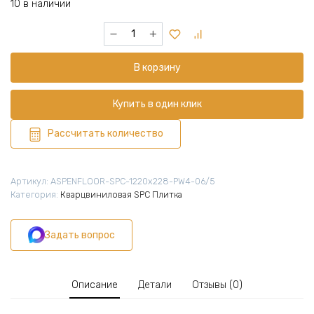
10 в наличии
Количество
товара
Кварцвиниловая
В корзину
плитка
SPC
1220х228х6,5
Купить в один клик
мм,
7
Рассчитать количество
шт
(1,947
м2),
Артикул:
ASPENFLOOR-SPC-1220х228-PW4-06/5
Премиум
Категория:
Кварцвиниловая SPC Плитка
Вуд
XL
Задать вопрос
Дуб
Норвежский
4V,
PW4-
Описание
Детали
Отзывы (0)
06/5