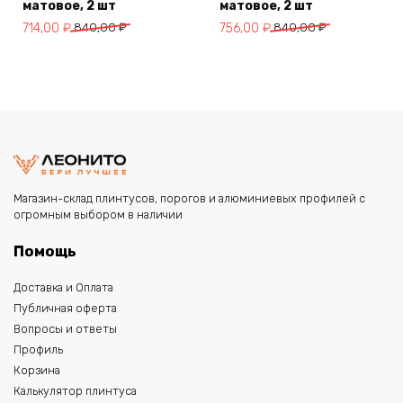
матовое, 2 шт
матовое, 2 шт
Первоначальная
Текущая
Первоначальная
Текущая
714,00
₽
840,00
₽
756,00
₽
840,00
₽
цена
цена:
цена
цена:
составляла
714,00 ₽.
составляла
756,00 ₽.
840,00 ₽.
840,00 ₽.
Магазин-склад плинтусов, порогов и алюминиевых профилей с
огромным выбором в наличии
Помощь
Доставка и Оплата
Публичная оферта
Вопросы и ответы
Профиль
Корзина
Калькулятор плинтуса