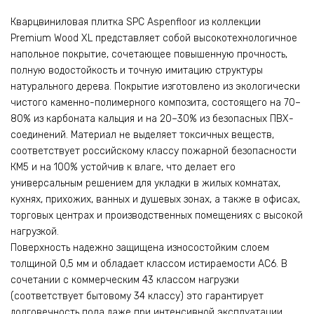
Кварцвиниловая плитка SPC Aspenfloor из коллекции
Premium Wood XL представляет собой высокотехнологичное
напольное покрытие, сочетающее повышенную прочность,
полную водостойкость и точную имитацию структуры
натурального дерева. Покрытие изготовлено из экологически
чистого каменно-полимерного композита, состоящего на 70–
80% из карбоната кальция и на 20–30% из безопасных ПВХ-
соединений. Материал не выделяет токсичных веществ,
соответствует российскому классу пожарной безопасности
КМ5 и на 100% устойчив к влаге, что делает его
универсальным решением для укладки в жилых комнатах,
кухнях, прихожих, ванных и душевых зонах, а также в офисах,
торговых центрах и производственных помещениях с высокой
нагрузкой.
Поверхность надежно защищена износостойким слоем
толщиной 0,5 мм и обладает классом истираемости AC6. В
сочетании с коммерческим 43 классом нагрузки
(соответствует бытовому 34 классу) это гарантирует
долговечность пола даже при интенсивной эксплуатации.