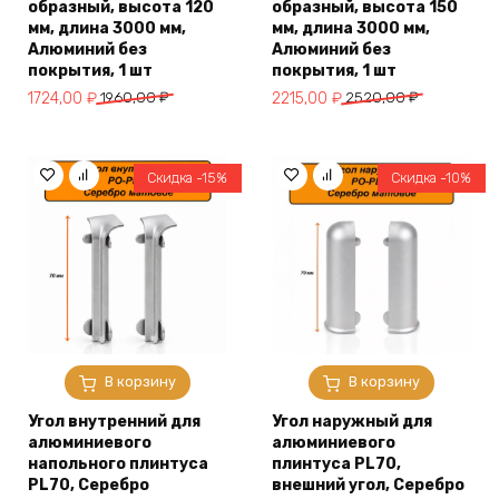
образный, высота 120
образный, высота 150
мм, длина 3000 мм,
мм, длина 3000 мм,
Алюминий без
Алюминий без
покрытия, 1 шт
покрытия, 1 шт
Первоначальная
Текущая
Первоначальная
Текущая
1724,00
₽
1960,00
₽
2215,00
₽
2520,00
₽
цена
цена:
цена
цена:
составляла
1724,00 ₽.
составляла
2215,00 ₽.
1960,00 ₽.
2520,00 ₽.
Скидка -15%
Скидка -10%
В корзину
В корзину
Угол внутренний для
Угол наружный для
алюминиевого
алюминиевого
напольного плинтуса
плинтуса PL70,
PL70, Серебро
внешний угол, Серебро