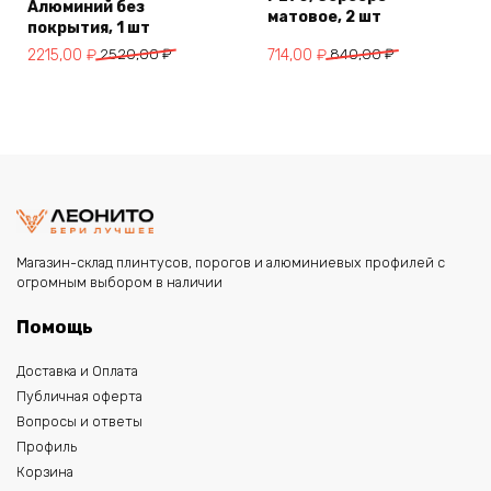
Алюминий без
матовое, 2 шт
покрытия, 1 шт
Первоначальная
Текущая
Первоначальная
Текущая
2215,00
₽
2520,00
₽
714,00
₽
840,00
₽
цена
цена:
цена
цена:
составляла
2215,00 ₽.
составляла
714,00 ₽.
2520,00 ₽.
840,00 ₽.
Магазин-склад плинтусов, порогов и алюминиевых профилей с
огромным выбором в наличии
Помощь
Доставка и Оплата
Публичная оферта
Вопросы и ответы
Профиль
Корзина