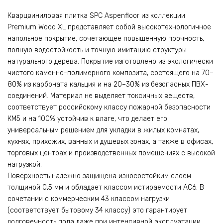
Кварцвиниловая плитка SPC Aspenfloor из коллекции
Premium Wood XL представляет собой высокотехнологичное
напольное покрытие, сочетающее повышенную прочность,
полную водостойкость и точную имитацию структуры
натурального дерева. Покрытие изготовлено из экологически
чистого каменно-полимерного композита, состоящего на 70–
80% из карбоната кальция и на 20–30% из безопасных ПВХ-
соединений. Материал не выделяет токсичных веществ,
соответствует российскому классу пожарной безопасности
КМ5 и на 100% устойчив к влаге, что делает его
универсальным решением для укладки в жилых комнатах,
кухнях, прихожих, ванных и душевых зонах, а также в офисах,
торговых центрах и производственных помещениях с высокой
нагрузкой.
Поверхность надежно защищена износостойким слоем
толщиной 0,5 мм и обладает классом истираемости AC6. В
сочетании с коммерческим 43 классом нагрузки
(соответствует бытовому 34 классу) это гарантирует
долговечность пола даже при интенсивной эксплуатации.