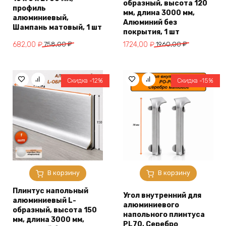
образный, высота 120
профиль
мм, длина 3000 мм,
алюминиевый,
Алюминий без
Шампань матовый, 1 шт
покрытия, 1 шт
Первоначальная
Текущая
Первоначальная
Текущая
682,00
₽
758,00
₽
1724,00
₽
1960,00
₽
цена
цена:
цена
цена:
составляла
682,00 ₽.
составляла
1724,00 ₽.
758,00 ₽.
1960,00 ₽.
Скидка -12%
Скидка -15%
В корзину
В корзину
Плинтус напольный
Угол внутренний для
алюминиевый L-
алюминиевого
образный, высота 150
напольного плинтуса
мм, длина 3000 мм,
PL70, Серебро