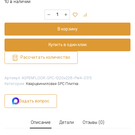
10 в наличии
Количество
товара
Кварцвиниловая
В корзину
плитка
SPC
1220х228х6,5
Купить в один клик
мм,
7
Рассчитать количество
шт
(1,947
м2),
Артикул:
ASPENFLOOR-SPC-1220х228-PW4-07/5
Премиум
Категория:
Кварцвиниловая SPC Плитка
Вуд
XL
Задать вопрос
Дуб
Рочестер
4V,
PW4-
Описание
Детали
Отзывы (0)
07/5