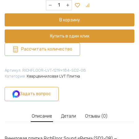
Количество
товара
Виниловая
В корзину
плитка
для
пола
Купить в один клик
ПВХ
1219х184х2
Рассчитать количество
мм,
(5,3881м2/24шт),
РИТМ
Артикул:
RICHFLOOR-LVT-1219×184-SD2-08
SD2-
Категория:
Кварцвиниловая LVT Плитка
08
Задать вопрос
Описание
Детали
Отзывы (0)
Виниловая плитка RichFloor Sound «Ритм» (SD2-08) —