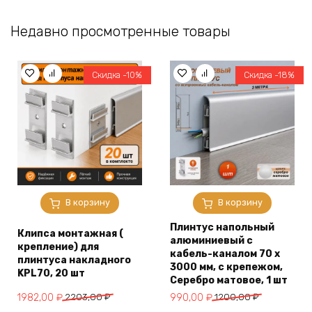
Недавно просмотренные товары
Скидка -10%
Скидка -18%
В корзину
В корзину
Плинтус напольный
Клипса монтажная (
алюминиевый с
крепление) для
кабель-каналом 70 х
плинтуса накладного
3000 мм, с крепежом,
KPL70, 20 шт
Серебро матовое, 1 шт
Первоначальная
Текущая
Первоначальная
Текущая
1982,00
₽
2203,00
₽
990,00
₽
1200,00
₽
цена
цена:
цена
цена: