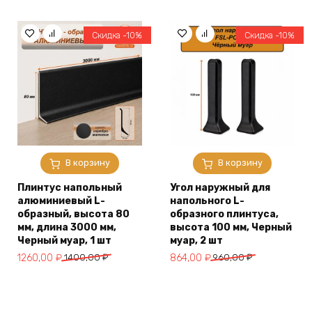
составляла
1982,00 ₽.
составляла
990,00 ₽.
2203,00 ₽.
1200,00 ₽.
Скидка -10%
Скидка -10%
В корзину
В корзину
Плинтус напольный
Угол наружный для
алюминиевый L-
напольного L-
образный, высота 80
образного плинтуса,
мм, длина 3000 мм,
высота 100 мм, Черный
Черный муар, 1 шт
муар, 2 шт
Первоначальная
Текущая
Первоначальная
Текущая
1260,00
₽
1400,00
₽
864,00
₽
960,00
₽
цена
цена:
цена
цена:
составляла
1260,00 ₽.
составляла
864,00 ₽.
1400,00 ₽.
960,00 ₽.