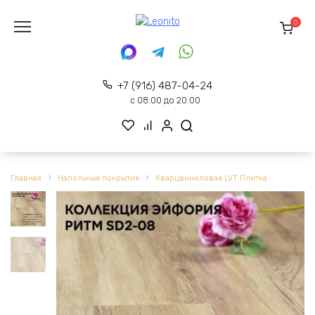
Перейти
к
0
содержанию
+7 (916) 487-04-24
с 08:00 до 20:00
Главная
Напольные покрытия
Кварцвиниловая LVT Плитка