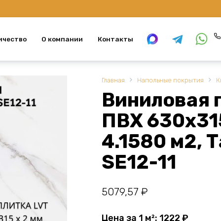
ичество
О компании
Контакты
Главная
Напольные покрытия
К
Виниловая 
ПВХ 630х315
4.1580 м2,
SE12-11
5079,57
₽
Цена за 1 м²:
1222
₽