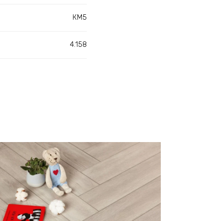
КМ5
4.158