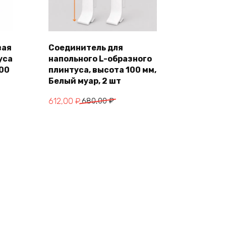
вая
Соединитель для
уса
напольного L-образного
В корзину
100
плинтуса, высота 100 мм,
Белый муар, 2 шт
Первоначальная
Текущая
612,00
₽
680,00
₽
цена
цена:
составляла
612,00 ₽.
680,00 ₽.