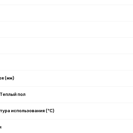
я (мм)
 Теплый пол
ура использования (°C)
и