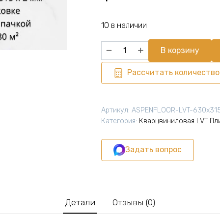
10 в наличии
Количество
В корзину
товара
Виниловая
Рассчитать количество
плитка
для
пола
Артикул:
ASPENFLOOR-LVT-630х315
ПВХ
Категория:
Кварцвиниловая LVT Пл
630х315х2
мм,
Задать вопрос
21
шт
4.1580
м2,
Тадж-
Детали
Отзывы (0)
Махал