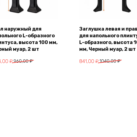
ол наружный для
Заглушка левая и пра
польного L-образного
для напольного плинт
В корзину
В корзину
интуса, высота 100 мм,
L-образного, высота 
рный муар, 2 шт
мм, Черный муар, 2 шт
воначальная
кущая
Первоначальная
Текущая
4,00
₽
960,00
₽
841,00
₽
1040,00
₽
на
а:
цена
цена:
тавляла
,00 ₽.
составляла
841,00 ₽.
,00 ₽.
1040,00 ₽.