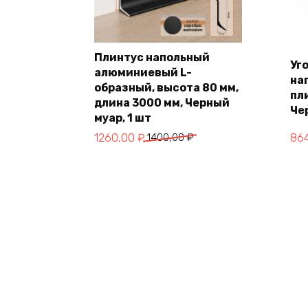
Плинтус напольный
Уг
алюминиевый L-
на
В корзину
образный, высота 80 мм,
пл
длина 3000 мм, Черный
Че
муар, 1 шт
Первоначальная
Текущая
Пер
Те
1260,00
₽
1400,00
₽
86
цена
цена:
це
цен
составляла
1260,00 ₽.
сос
864
1400,00 ₽.
960