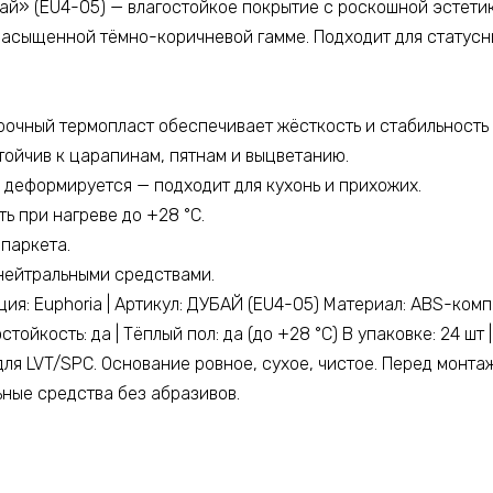
бай» (EU4-05) — влагостойкое покрытие с роскошной эстети
насыщенной тёмно-коричневой гамме. Подходит для статусны
рочный термопласт обеспечивает жёсткость и стабильность
тойчив к царапинам, пятнам и выцветанию.
е деформируется — подходит для кухонь и прихожих.
ь при нагреве до +28 °C.
паркета.
нейтральными средствами.
ция: Euphoria | Артикул: ДУБАЙ (EU4-05) Материал: ABS-компо
тойкость: да | Тёплый пол: да (до +28 °C) В упаковке: 24 шт |
для LVT/SPC. Основание ровное, сухое, чистое. Перед монта
ьные средства без абразивов.