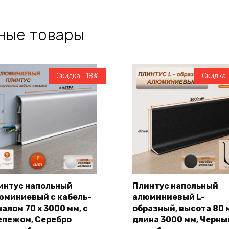
ные товары
Скидка -18%
Скидка 
интус напольный
Плинтус напольный
юминиевый с кабель-
алюминиевый L-
В корзину
В корзину
алом 70 х 3000 мм, с
образный, высота 80 
епежом, Серебро
длина 3000 мм, Черны