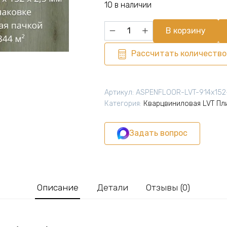
10 в наличии
Количество
В корзину
товара
Виниловая
Рассчитать количество
плитка
для
пола
Артикул:
ASPENFLOOR-LVT-914х152
ПВХ
Категория:
Кварцвиниловая LVT Пл
914х152х2,5
мм,
Задать вопрос
(24шт
=
3,3445м2),
ДУБАЙ
EU4-
Описание
Детали
Отзывы (0)
05