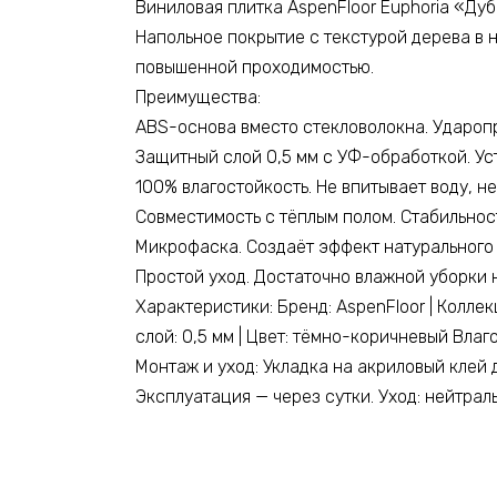
Виниловая плитка AspenFloor Euphoria «Ду
Напольное покрытие с текстурой дерева в 
повышенной проходимостью.
Преимущества:
ABS-основа вместо стекловолокна. Удароп
Защитный слой 0,5 мм с УФ-обработкой. Ус
100% влагостойкость. Не впитывает воду, н
Совместимость с тёплым полом. Стабильност
Микрофаска. Создаёт эффект натурального 
Простой уход. Достаточно влажной уборки 
Характеристики: Бренд: AspenFloor | Коллек
слой: 0,5 мм | Цвет: тёмно-коричневый Влагос
Монтаж и уход: Укладка на акриловый клей 
Эксплуатация — через сутки. Уход: нейтрал