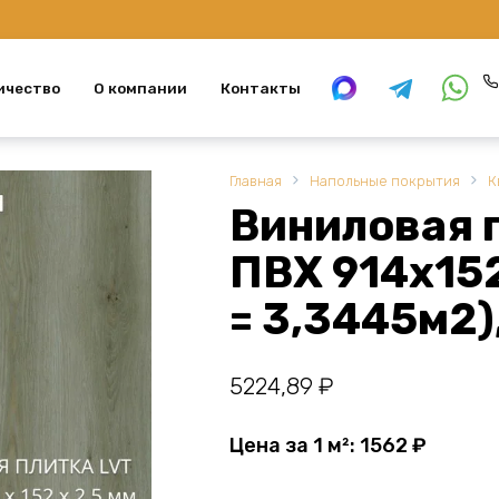
ичество
О компании
Контакты
Главная
Напольные покрытия
К
Виниловая 
ПВХ 914х152
= 3,3445м2
5224,89
₽
Цена за 1 м²:
1562
₽