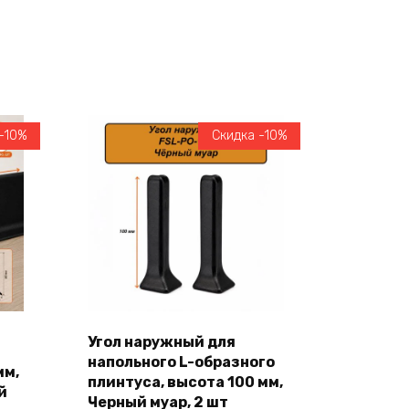
-10%
Скидка -10%
Угол наружный для
напольного L-образного
В корзину
мм,
плинтуса, высота 100 мм,
й
Черный муар, 2 шт