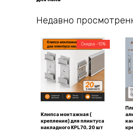
Недавно просмотрен
Скидка -10%
Пл
Клипса монтажная (
ал
В корзину
крепление) для плинтуса
кан
накладного KPL70, 20 шт
кр