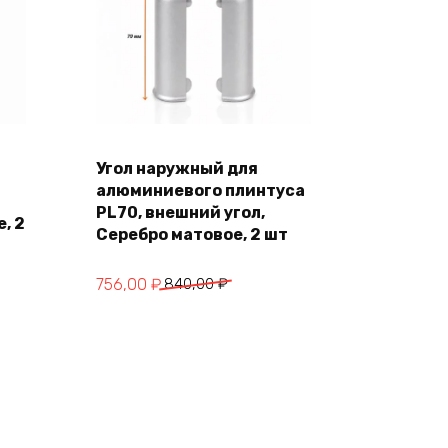
Угол наружный для
В корзину
алюминиевого плинтуса
PL70, внешний угол,
, 2
Серебро матовое, 2 шт
Первоначальная
Текущая
756,00
₽
840,00
₽
цена
цена:
составляла
756,00 ₽.
840,00 ₽.