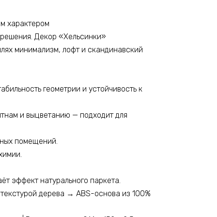
им характером
 решения. Декор «Хельсинки»
илях минимализм, лофт и скандинавский
абильность геометрии и устойчивость к
ятнам и выцветанию — подходит для
жных помещений.
химии.
ёт эффект натурального паркета.
 текстурой дерева → ABS-основа из 100%