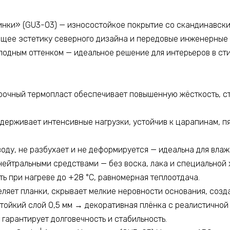
синки» (GU3-03) — износостойкое покрытие со скандинавск
щее эстетику северного дизайна и передовые инженерные
олодным оттенком — идеальное решение для интерьеров в ст
рочный термопласт обеспечивает повышенную жёсткость, ст
держивает интенсивные нагрузки, устойчив к царапинам, п
 воду, не разбухает и не деформируется — идеальна для вла
нейтральными средствами — без воска, лака и специальной 
ь при нагреве до +28 °C, равномерная теплоотдача.
ляет планки, скрывает мелкие неровности основания, созда
тойкий слой 0,5 мм → декоративная плёнка с реалистичной
гарантирует долговечность и стабильность.