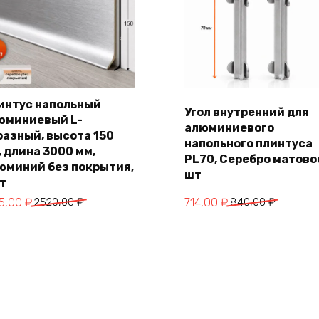
интус напольный
Угол внутренний для
юминиевый L-
алюминиевого
В корзину
В корзину
разный, высота 150
напольного плинтуса
, длина 3000 мм,
PL70, Серебро матовое
юминий без покрытия,
шт
шт
воначальная
кущая
Первоначальная
Текущая
15,00
₽
2520,00
₽
714,00
₽
840,00
₽
на
а:
цена
цена:
тавляла
5,00 ₽.
составляла
714,00 ₽.
0,00 ₽.
840,00 ₽.