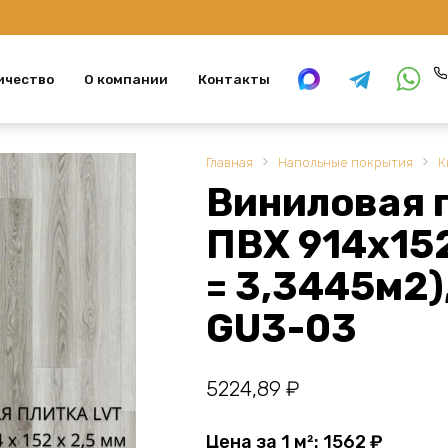
ичество
О компании
Контакты
Главная
Напольные покрытия
К
Виниловая 
ПВХ 914х152
= 3,3445м2
GU3-03
5224,89
₽
Цена за 1 м²:
1562
₽