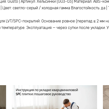
ция: Gusto | Артикул: Хельсинки (GU3-03) Материал: ABS-комп
 Цвет: светло-серый / холодная гамма Влагостойкость: да | Т
для LVT/SPC-покрытий. Основание ровное (перепад ≤ 2 мм на
 температуре. Эксплуатация — через сутки после укладки. У