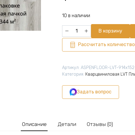
10 в наличии
Количество
В корзину
товара
Виниловая
Рассчитать количество
плитка
для
пола
Артикул:
ASPENFLOOR-LVT-914х15
ПВХ
Категория:
Кварцвиниловая LVT Пл
914х152х2,5
мм,
Задать вопрос
(24шт
=
3,3445м2),
ХЕЛЬСИНКИ
GU3-
Описание
Детали
Отзывы (0)
03