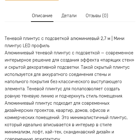
пола
со
светодиодной
Описание
Детали
Отзывы (0)
подсветкой
LED,
Черный
Теневой плинтус с подсветкой алюминиевый 2,7 м | Мини
матовый,
плинтус LED профиль
1
шт
Алюминиевый теневой плинтус с подсветкой — современное
интерьерное решение для создания эффекта «парящих стен»
и скрытой декоративной подсветки. Такой скрытый плинтус
используется для аккуратного соединения стены и
напольного покрытия без классического выступающего
элемента. Теневой плинтус для полапозволяет создать
ровную теневую линию и подчеркнуть стиль помещения.
Алюминиевый плинтус подходит для современных
дизайнерских проектов, квартир, домов, офисов и
коммерческих помещений. Это минималистичный плинтус,
который идеально вписывается в интерьер в стиле
минимализм, лофт, хай-тек, скандинавский дизайн и
современную архитектуру.