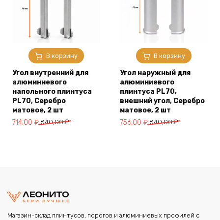
В корзину
В корзину
Угол внутренний для
Угол наружный для
алюминиевого
алюминиевого
напольного плинтуса
плинтуса PL70,
PL70, Серебро
внешний угол, Серебро
матовое, 2 шт
матовое, 2 шт
Первоначальная
Текущая
Первоначальная
Текущая
714,00
₽
840,00
₽
756,00
₽
840,00
₽
цена
цена:
цена
цена:
составляла
714,00 ₽.
составляла
756,00 ₽.
840,00 ₽.
840,00 ₽.
Магазин-склад плинтусов, порогов и алюминиевых профилей с