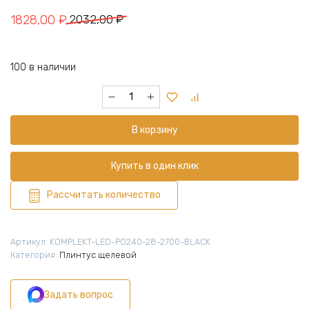
Первоначальная
Текущая
1828,00
₽
2032,00
₽
цена
цена:
составляла
1828,00 ₽.
100 в наличии
2032,00 ₽.
Количество
товара
Микро
В корзину
плинтус
напольный
алюминиевый
Купить в один клик
6
х
Рассчитать количество
41
х
2700
Артикул:
KOMPLEKT-LED-PO240-28-2700-BLACK
мм,
Категория:
Плинтус щелевой
мини
плинтус
Задать вопрос
для