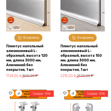
В корзину
В корзину
Плинтус напольный
Плинтус напольный
алюминиевый L-
алюминиевый L-
образный, высота 120
образный, высота 150
мм, длина 3000 мм,
мм, длина 3000 мм,
Алюминий без
Алюминий без
покрытия, 1 шт
покрытия, 1 шт
Первоначальная
Текущая
Первоначальная
Текущая
1724,00
₽
1960,00
₽
2215,00
₽
2520,00
₽
цена
цена:
цена
цена:
составляла
1724,00 ₽.
составляла
2215,00 ₽.
1960,00 ₽.
2520,00 ₽.
Скидка -15%
Скидка -10%