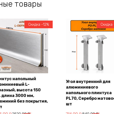
ные товары
Скидка -12%
Скидка 
интус напольный
Угол внутренний для
юминиевый L-
алюминиевого
В корзину
В корзину
разный, высота 150
напольного плинтуса
, длина 3000 мм,
PL70, Серебро матовое
юминий без покрытия,
шт
шт
воначальная
кущая
Первоначальная
Текущая