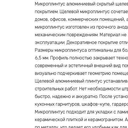
Микроплинтус алюминиевый скрытый щелево
покрытием. Щелевой микроплинтус сочетает
домов, офисов, коммерческих помещений, а
микроплинтус изготовлен из прочного анод
механическим повреждениям. Материал не 
эксплуатации. Декоративное покрытие отл
Размеры микроплинтуса оптимальны для боль
6,5 мм. Профиль полностью закрывает техн
современный и эстетичный внешний вид по
визуально подчеркивает геометрию помеще
Щелевой алюминиевый плинтус устанавлива
строительных работ. Нет необходимости шт
быстро, надежно и аккуратно. После устан
кухонных гарнитуров, шкафов-купе, гардер
Микроплинтус подходит для укладки с лами
керамической плиткой и керамогранитом. 
по металлу, что делает его удобным как дл