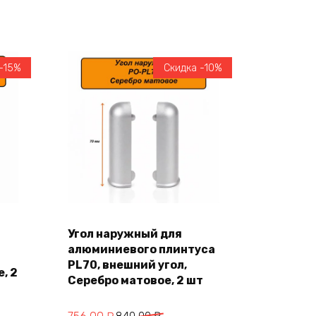
-15%
Скидка -10%
Угол наружный для
В корзину
алюминиевого плинтуса
PL70, внешний угол,
, 2
Серебро матовое, 2 шт
Первоначальная
Текущая