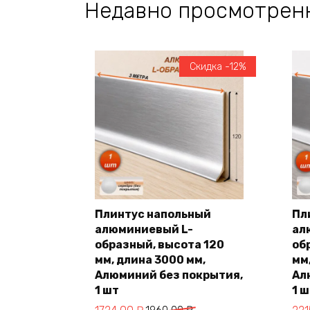
Недавно просмотрен
Скидка -12%
Плинтус напольный
Пл
алюминиевый L-
ал
В корзину
образный, высота 120
об
мм, длина 3000 мм,
мм
Алюминий без покрытия,
Ал
1 шт
1 
Первоначальная
Текущая
Пер
Те