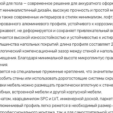
й для пола — современное решение для аккуратного оформ
 минималистичный дизайн, высокую прочность и простой мо
 также современных интерьеров в стилях минимализм, лофт
ированного алюминиевого профиля, устойчивого к коррозии,
ржавеет, не деформируется и сохраняет привлекательный в
ичается высокой износостойкостью и устойчивостью к исти
шинства напольных покрытий: длина профиля составляет 270
ологический компенсационный зазор между стеной и наполь
мещения. Благодаря минимальной высоте микроплинтус прак
ния.
ется на специальные пружинные крепления, что значитель
робить стены или использовать дорогостоящие системы скр
овки мебель можно размещать практически вплотную к стене
обных, встроенной мебели и другой корпусной мебели.
натом, кварцвинилом SPC и LVT, инженерной доской, паркет
Алюминиевый профиль легко режется в необходимый размер
я профессионального монтажа, так и для самостоятельной ус