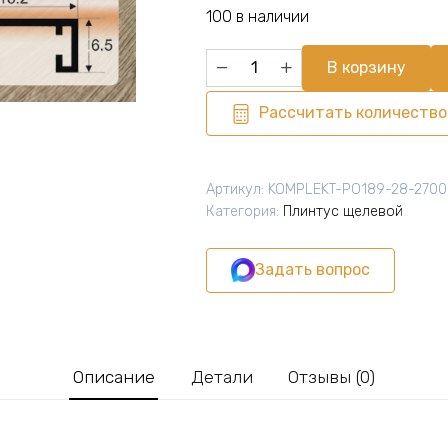
составляла
682,00 ₽.
100 в наличии
758,00 ₽.
Количество
В корзину
товара
Микроплинтус
Рассчитать количество
для
пола
16
Артикул:
KOMPLEKT-PO189-28-2700
х
Категория:
Плинтус щелевой
6
х
Задать вопрос
2700
мм,
профиль
алюминиевый,
Черный
Описание
Детали
Отзывы (0)
матовый,
1
шт