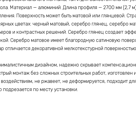
ла. Материал — алюминий. Длина профиля — 2700 мм (2,7 м).
ения. Поверхность может быть матовой или глянцевой. Стр
ярных цветах: черный матовый, серебро глянец, серебро ма
ьеров и контрастных решений. Серебро глянец создает эфф
икой. Серебро матовое имеет благородную сатиновую повер
ар отличается декоративной мелкотекстурной поверхностью
ималистичным дизайном, надежно скрывает компенсационны
стрый монтаж без сложных строительных работ, изготовлен 
м воздействиям, не ржавеет, не деформируется, подходит д
о подрезается по месту установки.