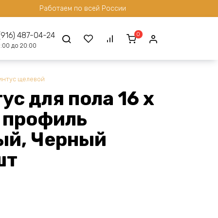
Работаем по всей России
0
(916) 487-04-24
:00 до 20:00
интус щелевой
с для пола 16 х
, профиль
ый, Черный
шт