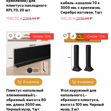
крепление) для
кабель-каналом 70 х
плинтуса накладного
3000 мм, с крепежом,
KPL70, 20 шт
Серебро матовое, 1 шт
Первоначальная
Текущая
Первоначальная
Текущая
1982,00
₽
2203,00
₽
990,00
₽
1200,00
₽
цена
цена:
цена
цена:
составляла
1982,00 ₽.
составляла
990,00 ₽.
2203,00 ₽.
1200,00 ₽.
Скидка -10%
Скидка -10%
В корзину
В корзину
Плинтус напольный
Угол наружный для
алюминиевый L-
напольного L-
образный, высота 80
образного плинтуса,
мм, длина 3000 мм,
высота 100 мм, Черный
Черный муар, 1 шт
муар, 2 шт