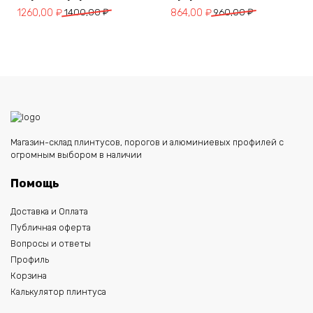
Первоначальная
Текущая
Первоначальная
Текущая
1260,00
₽
1400,00
₽
864,00
₽
960,00
₽
цена
цена:
цена
цена:
составляла
1260,00 ₽.
составляла
864,00 ₽.
1400,00 ₽.
960,00 ₽.
Магазин-склад плинтусов, порогов и алюминиевых профилей с
огромным выбором в наличии
Помощь
Доставка и Оплата
Публичная оферта
Вопросы и ответы
Профиль
Корзина
Калькулятор плинтуса