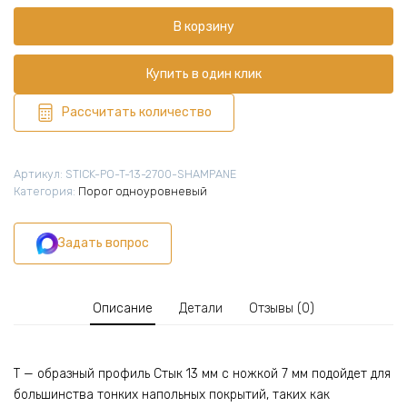
Порожек
В корзину
Т-
образный
для
Купить в один клик
пола,
13
Рассчитать количество
X
2700
мм,
Артикул:
STICK-PO-T-13-2700-SHAMPANE
ножка
Категория:
Порог одноуровневый
7
мм,
Задать вопрос
алюминий,
Шампань
матовый,1
шт
Описание
Детали
Отзывы (0)
Т — образный профиль Стык 13 мм с ножкой 7 мм подойдет для
большинства тонких напольных покрытий, таких как