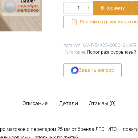
Количество
В корзину
товара
Порог
Рассчитать количество
разноуровневый,
54
x
Артикул:
KANT-54X25-2000-SILVER
2000
Категория:
Порог разноуровневый
мм,
перепад
Задать вопрос
25
мм,
Серебро
матовое,
1
Описание
Детали
Отзывы (0)
шт
о матовое с перепадом 25 мм от бренда ЛЕОНИТО — практи
ми уровнями напольных покрытий.