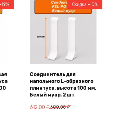
-19%
Скидка -10%
вая
Соединитель для
уса
напольного L-образного
В корзину
100
плинтуса, высота 100 мм,
Белый муар, 2 шт
Первоначальная
Текущая
612,00
₽
680,00
₽
цена
цена:
составляла
612,00 ₽.
680,00 ₽.