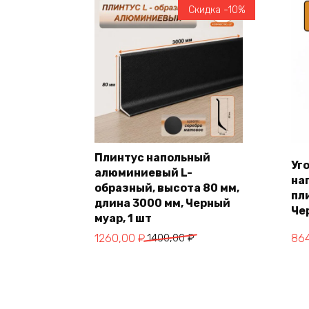
Скидка -10%
Плинтус напольный
Уг
алюминиевый L-
на
В корзину
образный, высота 80 мм,
пл
длина 3000 мм, Черный
Че
муар, 1 шт
Первоначальная
Текущая
Пер
Те
1260,00
₽
1400,00
₽
86
цена
цена:
це
цен
составляла
1260,00 ₽.
сос
864
1400,00 ₽.
960