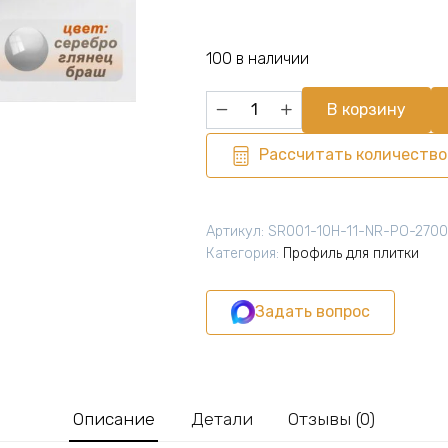
цена
цена:
составляла
976,00 ₽.
100 в наличии
1084,00 ₽.
Количество
В корзину
товара
Профиль
Рассчитать количество
для
плитки,
10
Артикул:
SR001-10H-11-NR-PO-270
X
Категория:
Профиль для плитки
10
X
Задать вопрос
2700
мм,
C-
образный,
внешний,
Описание
Детали
Отзывы (0)
нержавеющая