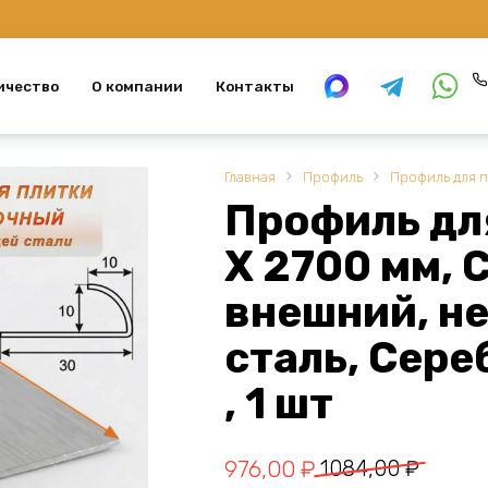
ичество
О компании
Контакты
Главная
Профиль
Профиль для 
Профиль для
X 2700 мм, 
внешний, 
сталь, Сере
, 1 шт
Первоначальная
Текущая
976,00
₽
1084,00
₽