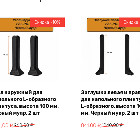
Скидка -10%
Скидка 
ол наружный для
Заглушка левая и пра
польного L-образного
для напольного плинт
В корзину
В корзину
интуса, высота 100 мм,
L-образного, высота 
рный муар, 2 шт
мм, Черный муар, 2 шт
воначальная
кущая
Первоначальная
Текущая
4,00
₽
960,00
₽
841,00
₽
1040,00
₽
на
а:
цена
цена: