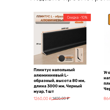
Скидка -10%
Плинтус напольный
Уг
алюминиевый L-
на
В корзину
образный, высота 80 мм,
пл
длина 3000 мм, Черный
Че
муар, 1 шт
Первоначальная
Текущая
Пер
Те
1260,00
₽
1400,00
₽
86
цена
цена:
це
цен