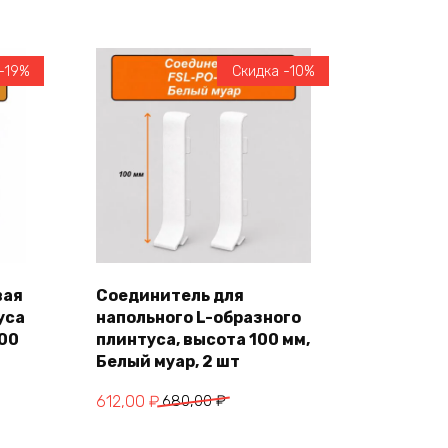
-19%
Скидка -10%
вая
Соединитель для
уса
напольного L-образного
В корзину
100
плинтуса, высота 100 мм,
Белый муар, 2 шт
Первоначальная
Текущая
612,00
₽
680,00
₽
цена
цена: