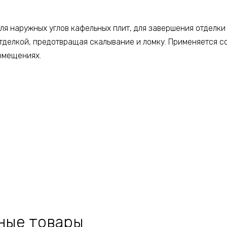
сталь,
Серебро
я наружных углов кафельных плит, для завершения отделки 
глянец
 отделкой, предотвращая скалывание и ломку. Применяется 
браш
,
омещениях.
1
шт
ные товары