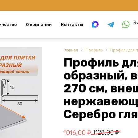
ичество
О компании
Контакты
Главная
Профиль
Профиль для 
Профиль для
образный, в
270 см, вне
нержавеюща
Серебро гля
Первоначальная
Текущая
1016,00
₽
1128,00
₽