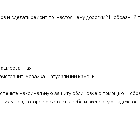
Серебро
глянец,
лов и сделать ремонт по-настоящему дорогим? L-образный 
1
шт
Брашированная
амогранит, мозаика, натуральный камень.
еспечьте максимальную защиту облицовке с помощью L-обр
них углов, которое сочетает в себе инженерную надежнос