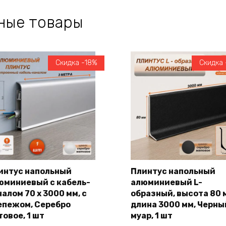
ные товары
Скидка -18%
Скидка 
интус напольный
Плинтус напольный
юминиевый с кабель-
алюминиевый L-
В корзину
В корзину
алом 70 х 3000 мм, с
образный, высота 80 
епежом, Серебро
длина 3000 мм, Черны
товое, 1 шт
муар, 1 шт