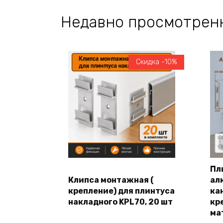
Недавно просмотрен
Скидка -10%
Пл
Клипса монтажная (
ал
В корзину
крепление) для плинтуса
кан
накладного KPL70, 20 шт
кр
ма