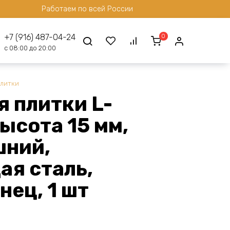
Работаем по всей России
0
+7 (916) 487-04-24
с 08:00 до 20:00
плитки
 плитки L-
ысота 15 мм,
шний,
я сталь,
нец, 1 шт