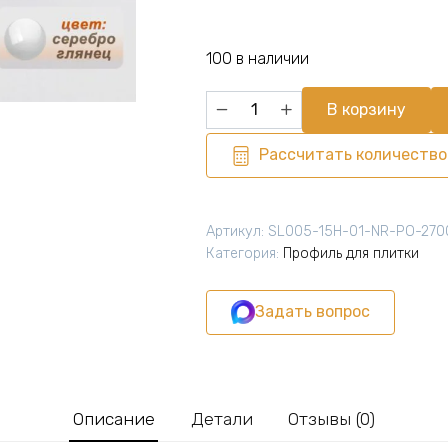
цена
цена:
составляла
1016,00 ₽.
100 в наличии
1128,00 ₽.
Количество
В корзину
товара
Профиль
Рассчитать количество
для
плитки
L-
Артикул:
SL005-15H-01-NR-PO-270
образный,
Категория:
Профиль для плитки
высота
15
Задать вопрос
мм,
270
см,
внешний,
нержавеющая
Описание
Детали
Отзывы (0)
сталь,