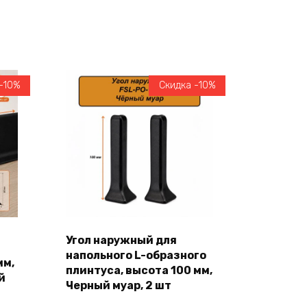
-10%
Скидка -10%
Угол наружный для
напольного L-образного
В корзину
мм,
плинтуса, высота 100 мм,
й
Черный муар, 2 шт