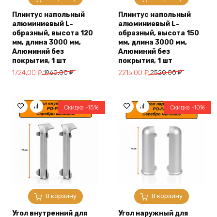
Плинтус напольный
Плинтус напольный
алюминиевый L-
алюминиевый L-
образный, высота 120
образный, высота 150
мм, длина 3000 мм,
мм, длина 3000 мм,
Алюминий без
Алюминий без
покрытия, 1 шт
покрытия, 1 шт
Первоначальная
Текущая
Первоначальная
Текущая
1724,00
₽
1960,00
₽
2215,00
₽
2520,00
₽
цена
цена:
цена
цена:
составляла
1724,00 ₽.
составляла
2215,00 ₽.
1960,00 ₽.
2520,00 ₽.
Скидка -15%
Скидка -10%
В корзину
В корзину
Угол внутренний для
Угол наружный для