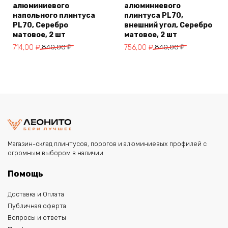
алюминиевого
алюминиевого
напольного плинтуса
плинтуса PL70,
PL70, Серебро
внешний угол, Серебро
матовое, 2 шт
матовое, 2 шт
Первоначальная
Текущая
Первоначальная
Текущая
714,00
₽
840,00
₽
756,00
₽
840,00
₽
цена
цена:
цена
цена:
составляла
714,00 ₽.
составляла
756,00 ₽.
840,00 ₽.
840,00 ₽.
Магазин-склад плинтусов, порогов и алюминиевых профилей с
огромным выбором в наличии
Помощь
Доставка и Оплата
Публичная оферта
Вопросы и ответы