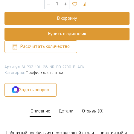
Количество
товара
Профиль
В корзину
для
плитки,
П-
Купить в один клик
образный,
ширина
Рассчитать количество
3
мм,
высота
Артикул:
SUP03-10H-28-NR-PO-2700-BLACK
10
Категория:
Профиль для плитки
мм,
нержавеющая
Задать вопрос
сталь,
Чёрный
матовый,
1
Описание
Детали
Отзывы (0)
шт
П образный профиль из нержавеющей стали — практичный и