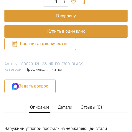
товара
Профиль
В корзину
наружный
для
плитки,
Купить в один клик
угловой,
нержавеющая
Рассчитать количество
сталь,
высота
12
Артикул:
SBO20-12H-28-NR-PO-2700-BLACK
мм,
Категория:
Профиль для плитки
270
см,
Задать вопрос
Чёрный
матовый,
1
шт
Описание
Детали
Отзывы (0)
Наружный угловой профиль из нержавеющей стали