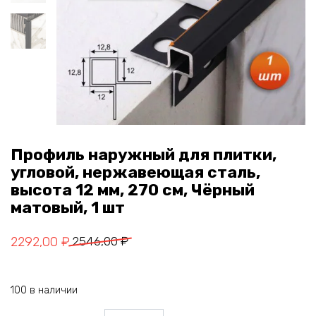
Профиль наружный для плитки,
угловой, нержавеющая сталь,
высота 12 мм, 270 см, Чёрный
матовый, 1 шт
Первоначальная
Текущая
2292,00
₽
2546,00
₽
цена
цена:
составляла
2292,00 ₽.
100 в наличии
2546,00 ₽.
Количество