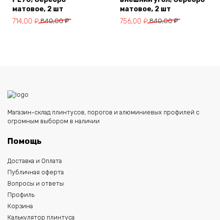
матовое, 2 шт
матовое, 2 шт
Первоначальная
Текущая
Первоначальная
Текущая
714,00
₽
840,00
₽
756,00
₽
840,00
₽
цена
цена:
цена
цена:
составляла
714,00 ₽.
составляла
756,00 ₽.
840,00 ₽.
840,00 ₽.
Магазин-склад плинтусов, порогов и алюминиевых профилей с
огромным выбором в наличии
Помощь
Доставка и Оплата
Публичная оферта
Вопросы и ответы
Профиль
Корзина
Калькулятор плинтуса