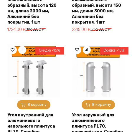
образный, высота 120
образный, высота 150
мм, длина 3000 мм,
мм, длина 3000 мм,
Алюминий без
Алюминий без
покрытия, 1 шт
покрытия, 1 шт
Первоначальная
Текущая
Первоначальная
Текущая
1724,00
₽
1960,00
₽
2215,00
₽
2520,00
₽
цена
цена:
цена
цена:
составляла
1724,00 ₽.
составляла
2215,00 ₽.
1960,00 ₽.
2520,00 ₽.
Скидка -15%
Скидка -10%
В корзину
В корзину
Угол внутренний для
Угол наружный для
алюминиевого
алюминиевого
напольного плинтуса
плинтуса PL70,
PL70, Серебро
внешний угол, Серебро