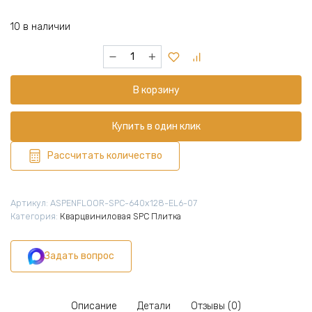
10 в наличии
Количество
товара
Кварцвиниловая
В корзину
плитка
SPC
640x128х5
Купить в один клик
мм,
16
Рассчитать количество
шт
(1,311
м2),
Артикул:
ASPENFLOOR-SPC-640x128-EL6-07
Элегант
Категория:
Кварцвиниловая SPC Плитка
Дуб
Кембридж
Задать вопрос
4V,
EL6-
07
Описание
Детали
Отзывы (0)