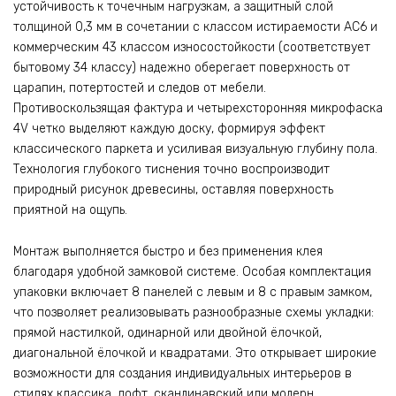
устойчивость к точечным нагрузкам, а защитный слой
толщиной 0,3 мм в сочетании с классом истираемости AC6 и
коммерческим 43 классом износостойкости (соответствует
бытовому 34 классу) надежно оберегает поверхность от
царапин, потертостей и следов от мебели.
Противоскользящая фактура и четырехсторонняя микрофаска
4V четко выделяют каждую доску, формируя эффект
классического паркета и усиливая визуальную глубину пола.
Технология глубокого тиснения точно воспроизводит
природный рисунок древесины, оставляя поверхность
приятной на ощупь.
Монтаж выполняется быстро и без применения клея
благодаря удобной замковой системе. Особая комплектация
упаковки включает 8 панелей с левым и 8 с правым замком,
что позволяет реализовывать разнообразные схемы укладки:
прямой настилкой, одинарной или двойной ёлочкой,
диагональной ёлочкой и квадратами. Это открывает широкие
возможности для создания индивидуальных интерьеров в
стилях классика, лофт, скандинавский или модерн.