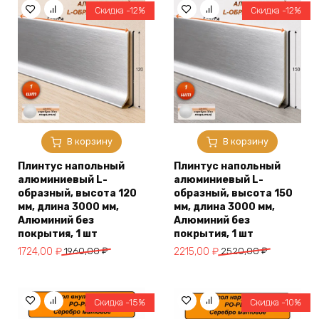
Скидка -12%
Скидка -12%
В корзину
В корзину
Плинтус напольный
Плинтус напольный
алюминиевый L-
алюминиевый L-
образный, высота 120
образный, высота 150
мм, длина 3000 мм,
мм, длина 3000 мм,
Алюминий без
Алюминий без
покрытия, 1 шт
покрытия, 1 шт
Первоначальная
Текущая
Первоначальная
Текущая
1724,00
₽
1960,00
₽
2215,00
₽
2520,00
₽
цена
цена:
цена
цена:
составляла
1724,00 ₽.
составляла
2215,00 ₽.
1960,00 ₽.
2520,00 ₽.
Скидка -15%
Скидка -10%