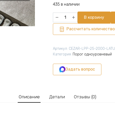
435 в наличии
Количество
В корзину
товара
Порог
Рассчитать количество
одноуровневый
CEZAR,
LPP-
Артикул:
CEZAR-LPP-25-2000-LAT
25,
Категория:
Порог одноуровневый
длина
2000
Задать вопрос
мм,
с
отверстием,
Латунь
полированная,
Описание
Детали
Отзывы (0)
1
шт