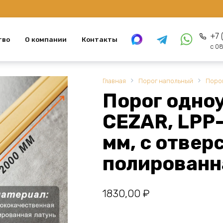
+7 
тво
О компании
Контакты
с 08
Главная
Порог напольный
Поро
Порог одно
CEZAR, LPP-
мм, с отвер
полированна
1830,00
₽