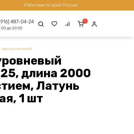
Работаем по всей России
0
(916) 487-04-24
:00 до 20:00
г одноуровневый
уровневый
25, длина 2000
стием, Латунь
я, 1 шт