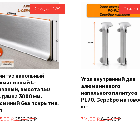
Скидка -12%
Скидка 
интус напольный
Угол внутренний для
юминиевый L-
алюминиевого
В корзину
В корзину
разный, высота 150
напольного плинтуса
, длина 3000 мм,
PL70, Серебро матовое
юминий без покрытия,
шт
шт
воначальная
кущая
Первоначальная
Текущая
15,00
₽
2520,00
₽
714,00
₽
840,00
₽
на
а:
цена
цена:
тавляла
5,00 ₽.
составляла
714,00 ₽.