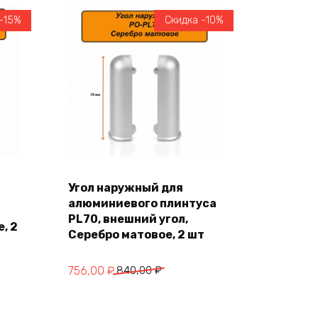
-15%
Скидка -10%
Угол наружный для
В корзину
алюминиевого плинтуса
PL70, внешний угол,
, 2
Серебро матовое, 2 шт
Первоначальная
Текущая
756,00
₽
840,00
₽
цена
цена:
составляла
756,00 ₽.